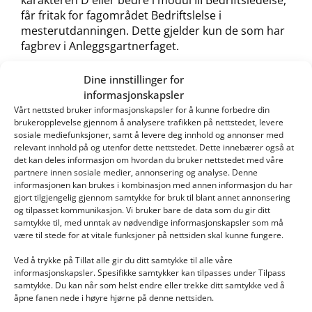
karakteren D eller bedre i modul III Bedriftsledelse,
får fritak for fagområdet Bedriftslelse i
mesterutdanningen. Dette gjelder kun de som har
fagbrev i Anleggsgartnerfaget.
Se Mesternemda sine nettsider for å se hva som
Dine innstillinger for
kreves for å kunne søke om Mesterbrev:
Søk om
informasjonskapsler
Mesterbrev
Vårt nettsted bruker informasjonskapsler for å kunne forbedre din
brukeropplevelse gjennom å analysere trafikken på nettstedet, levere
sosiale mediefunksjoner, samt å levere deg innhold og annonser med
relevant innhold på og utenfor dette nettstedet. Dette innebærer også at
Kontakt oss
det kan deles informasjon om hvordan du bruker nettstedet med våre
partnere innen sosiale medier, annonsering og analyse. Denne
informasjonen kan brukes i kombinasjon med annen informasjon du har
Norges grønne fagskole – Vea
gjort tilgjengelig gjennom samtykke for bruk til blant annet annonsering
Turistveien 92
og tilpasset kommunikasjon. Vi bruker bare de data som du gir ditt
samtykke til, med unntak av nødvendige informasjonskapsler som må
2390 Moelv
være til stede for at vitale funksjoner på nettsiden skal kunne fungere.
+47 62 36 26 00
Ved å trykke på Tillat alle gir du ditt samtykke til alle våre
vea@vea-fs.no
informasjonskapsler. Spesifikke samtykker kan tilpasses under Tilpass
samtykke. Du kan når som helst endre eller trekke ditt samtykke ved å
åpne fanen nede i høyre hjørne på denne nettsiden.