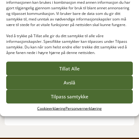
informasjonen kan brukes i kombinasjon med annen informasjon du har
gjort tilgjengelig gjennom samtykke for bruk til blant annet annonsering
og tilpasset kommunikasjon. Vi bruker bare de data som du gir ditt
Aina Østby
samtykke til, med unntak av nødvendige informasjonskapsler som må
Blomsterdekoratørutdanning
være til stede for at vitale funksjoner på nettsiden skal kunne fungere.
For deg som vil bli blomsterdekoratør, har Vea en
samlingsbasert og nettstøttet
Ved å trykke på Tillat alle gir du ditt samtykke til alle våre
informasjonskapsler. Spesifikke samtykker kan tilpasses under Tilpass
blomsterdekoratørutdanning over to år.
samtykke. Du kan når som helst endre eller trekke ditt samtykke ved å
åpne fanen nede i høyre hjørne på denne nettsiden.
Nivå:
Videregående nivå
Heltid/deltid:
Deltid over to år, samlingsbasert
Tillat Alle
Søknadsfrist:
1.mars 2026 (fortløpende opptak etter
frist ved ledige plasser)
Avslå
Studiestart:
17.august 2026
Tilpass samtykke
Cookieerklæring
Personvernerklæring
Se utdanningstilbud