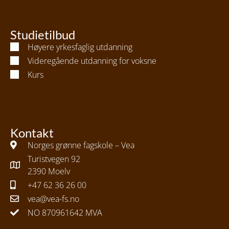
Studietilbud
Høyere yrkesfaglig utdanning
Videregående utdanning for voksne
Kurs
Kontakt
Norges grønne fagskole – Vea
Turistvegen 92
2390 Moelv
+47 62 36 26 00
vea@vea-fs.no
NO 870961642 MVA