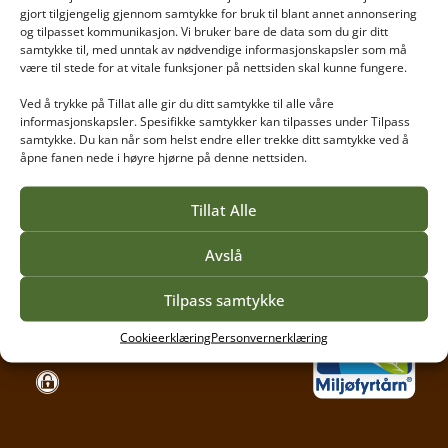
gjort tilgjengelig gjennom samtykke for bruk til blant annet annonsering
og tilpasset kommunikasjon. Vi bruker bare de data som du gir ditt
samtykke til, med unntak av nødvendige informasjonskapsler som må
være til stede for at vitale funksjoner på nettsiden skal kunne fungere.
Ved å trykke på Tillat alle gir du ditt samtykke til alle våre
Vea tilbyr høyere yrkesfaglig utdanning for gartnere,
informasjonskapsler. Spesifikke samtykker kan tilpasses under Tilpass
anleggsgartnere, blomsterdekoratører og mange
samtykke. Du kan når som helst endre eller trekke ditt samtykke ved å
andre håndverksfag. Vi har studenter som ønsker
åpne fanen nede i høyre hjørne på denne nettsiden.
spesialkompetanse og utvikling innen sitt fagområde
og derfor tilbyr vi fleksible utdanninger.
Tillat Alle
Avslå
Personvernerklæring
Tilgjengelighetserklæring
Tilpass samtykke
Cookieerklæring
Personvernerklæring