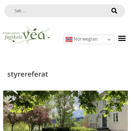
Norwegian
styrereferat