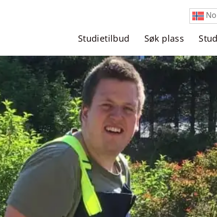
No
Studietilbud
Søk plass
Stu