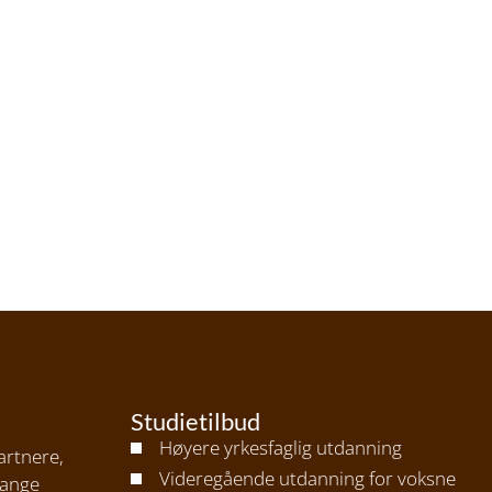
Studietilbud
Høyere yrkesfaglig utdanning
artnere,
Videregående utdanning for voksne
mange