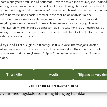
en av Moelv. Skolen har gode boforhold, treningsrom og
nnom å analysere trafikken på nettstedet, levere sosiale mediefunksjoner, samt å
ere deg innhold og annonser med relevant innhold på og utenfor dette nettstedet.
For meg som er vestlending har det vært ekstra gøy å
te innebærer også at det kan deles informasjon om hvordan du bruker nettstedet
 snø! Det er gode muligheter for å gå på ski for den
 våre partnere innen sosiale medier, annonsering og analyse. Denne
 skolen gjennom hele semesteret, både ukedager og
ormasjonen kan brukes i kombinasjon med annen informasjon du har gjort
 har bodd tett sammen og blitt en god gjeng. Variert
gjengelig gjennom samtykke for bruk til blant annet annonsering og tilpasset
munikasjon. Vi bruker bare de data som du gir ditt samtykke til, med unntak av
i klassen har utelukkende vært positivt. Det blir
vendige informasjonskapsler som må være til stede for at vitale funksjoner på
dere og hva vi gjør når vi møtes igjen for reunion.
tsiden skal kunne fungere.
å trykke på Tillat alle gir du ditt samtykke til alle våre informasjonskapsler.
sifikke samtykker kan tilpasses under Tilpass samtykke. Du kan når som helst
re eller trekke ditt samtykke ved å åpne fanen nede i høyre hjørne på denne
 på å fortsette i Stangeland og kunne bruke den nye
tsiden.
agskoleutdanning?
Tillat Alle
Avslå
Tilpass samtykk
jekt både sosialt og faglig, samt å utvikle seg videre
Cookieerklæring
Personvernerklæring
nt med en pause fra det daglige. Med tanke på alle de
halvt år med fagskoleutdanning liten. Jeg har ikke