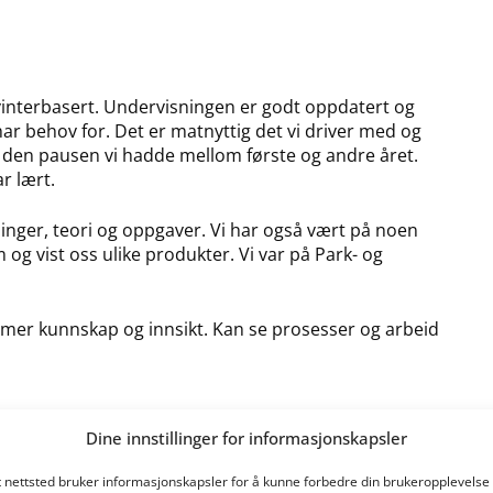
 vinterbasert. Undervisningen er godt oppdatert og
ar behov for. Det er matnyttig det vi driver med og
ed den pausen vi hadde mellom første og andre året.
ar lært.
inger, teori og oppgaver. Vi har også vært på noen
og vist oss ulike produkter. Vi var på Park- og
har mer kunnskap og innsikt. Kan se prosesser og arbeid
Dine innstillinger for informasjonskapsler
 Litt utfordrende å venne seg til å bo i kollektiv, men
itt kjent med mange nye folk og utvidet perspektivet.
t nettsted bruker informasjonskapsler for å kunne forbedre din brukeropplevelse