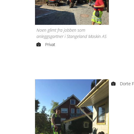
Noen glimt fra jobben som
anleggsgartner i Stangeland Maskin AS
Privat
Dorte F