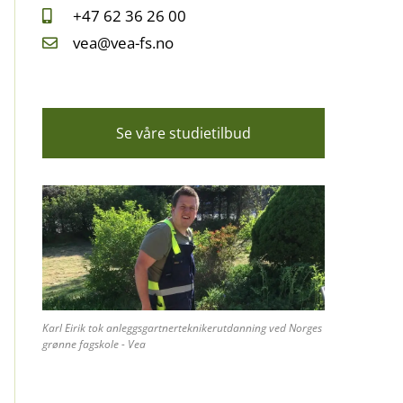
+47 62 36 26 00
vea@vea-fs.no
Se våre studietilbud
Karl Eirik tok anleggsgartnerteknikerutdanning ved Norges
grønne fagskole - Vea