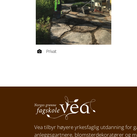
Privat
Vea tilbyr høyere yrkesfaglig utdanning for g
anleggsgartnere, blomsterdekoratører og 