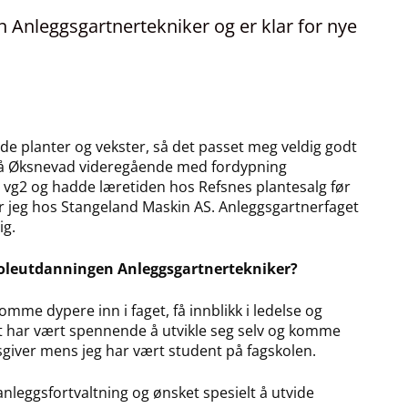
en Anleggsgartnertekniker og er klar for nye
nde planter og vekster, så det passet meg veldig godt
1 på Øksnevad videregående med fordypning
r vg2 og hadde læretiden hos Refsnes plantesalg før
r jeg hos Stangeland Maskin AS. Anleggsgartnerfaget
ig.
skoleutdanningen Anleggsgartnertekniker?
mme dypere inn i faget, få innblikk i ledelse og
et har vært spennende å utvikle seg selv og komme
idsgiver mens jeg har vært student på fagskolen.
nleggsfortvaltning og ønsket spesielt å utvide