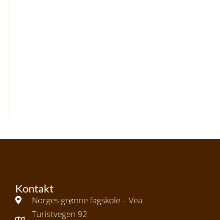
Kontakt
Norges grønne fagskole – Vea
Turistvegen 92