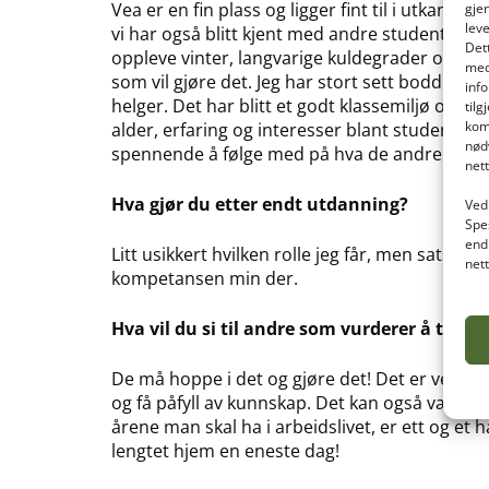
Vea er en fin plass og ligger fint til i utkant
gje
lev
vi har også blitt kjent med andre studenter. 
Det
oppleve vinter, langvarige kuldegrader og mye
med
som vil gjøre det. Jeg har stort sett bodd på
inf
helger. Det har blitt et godt klassemiljø og vi
til
kom
alder, erfaring og interesser blant studentene 
nød
spennende å følge med på hva de andre gjør vi
net
Hva gjør du etter endt utdanning?
Ved 
Spe
end
Litt usikkert hvilken rolle jeg får, men satser
net
kompetansen min der.
Hva vil du si til andre som vurderer å ta f
De må hoppe i det og gjøre det! Det er veldig k
og få påfyll av kunnskap. Det kan også være fi
årene man skal ha i arbeidslivet, er ett og et 
lengtet hjem en eneste dag!