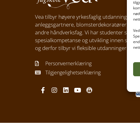
til
kom
nød
Vea tilbyr høyere yrkesfaglig utdanning for g
net
anleggsgartnere, blomsterdekoratører og 
Ved 
andre håndverksfag. Vi har studenter som ø
Spe
spesialkompetanse og utvikling innen sitt f
end
og derfor tilbyr vi fleksible utdanninger.
net
Personvernerklæring
Tilgjengelighetserklæring