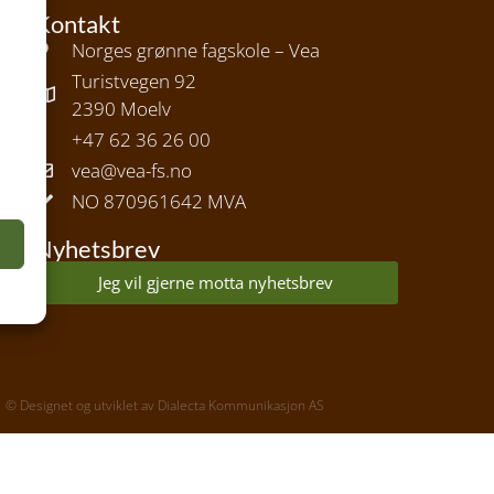
Kontakt
Norges grønne fagskole – Vea
Turistvegen 92
2390 Moelv
+47 62 36 26 00
vea@vea-fs.no
NO 870961642 MVA
e
Nyhetsbrev
Jeg vil gjerne motta nyhetsbrev
© Designet og utviklet av
Dialecta Kommunikasjon AS