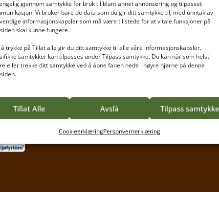
gjengelig gjennom samtykke for bruk til blant annet annonsering og tilpasset
Studietilbud
munikasjon. Vi bruker bare de data som du gir ditt samtykke til, med unntak av
Høyere yrkesfaglig utdanning
vendige informasjonskapsler som må være til stede for at vitale funksjoner på
artnere,
tsiden skal kunne fungere.
Videregående utdanning for voksne
mange
å trykke på Tillat alle gir du ditt samtykke til alle våre informasjonskapsler.
Kurs
nsker
sifikke samtykker kan tilpasses under Tilpass samtykke. Du kan når som helst
agområde
re eller trekke ditt samtykke ved å åpne fanen nede i høyre hjørne på denne
tsiden.
Tillat Alle
Avslå
Tilpass samtykk
Cookieerklæring
Personvernerklæring