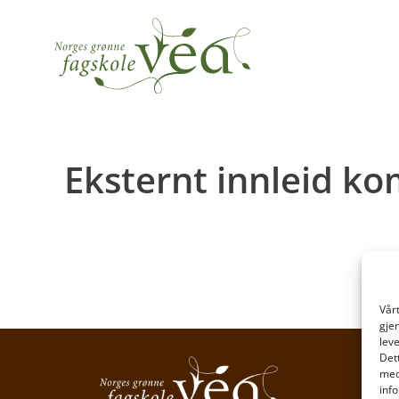
Eksternt innleid k
Vår
gje
lev
Det
med
inf