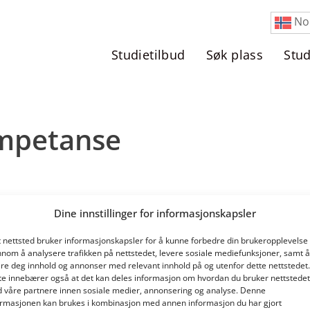
No
Studietilbud
Søk plass
Stu
ompetanse
Dine innstillinger for informasjonskapsler
Ingen poster funnet!
t nettsted bruker informasjonskapsler for å kunne forbedre din brukeropplevelse
nnom å analysere trafikken på nettstedet, levere sosiale mediefunksjoner, samt å
ere deg innhold og annonser med relevant innhold på og utenfor dette nettstedet.
te innebærer også at det kan deles informasjon om hvordan du bruker nettstedet
 våre partnere innen sosiale medier, annonsering og analyse. Denne
ormasjonen kan brukes i kombinasjon med annen informasjon du har gjort