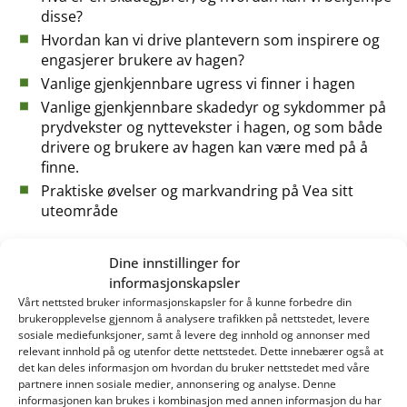
disse?
Hvordan kan vi drive plantevern som inspirere og
engasjerer brukere av hagen?
Vanlige gjenkjennbare ugress vi finner i hagen
Vanlige gjenkjennbare skadedyr og sykdommer på
prydvekster og nyttevekster i hagen, og som både
drivere og brukere av hagen kan være med på å
finne.
Praktiske øvelser og markvandring på Vea sitt
uteområde
Dine innstillinger for
12:10
Lunsj i kantina
informasjonskapsler
Vårt nettsted bruker informasjonskapsler for å kunne forbedre din
15:30
Faglig program fortsetter
brukeropplevelse gjennom å analysere trafikken på nettstedet, levere
sosiale mediefunksjoner, samt å levere deg innhold og annonser med
relevant innhold på og utenfor dette nettstedet. Dette innebærer også at
16:00
Kurset avsluttes
det kan deles informasjon om hvordan du bruker nettstedet med våre
partnere innen sosiale medier, annonsering og analyse. Denne
NB! Ta med egnet skotøy til å gå rundt på uteområdet
informasjonen kan brukes i kombinasjon med annen informasjon du har