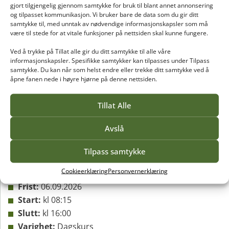
gjort tilgjengelig gjennom samtykke for bruk til blant annet annonsering
på Vea!
og tilpasset kommunikasjon. Vi bruker bare de data som du gir ditt
samtykke til, med unntak av nødvendige informasjonskapsler som må
Pris
for kurset:
2450,- (inkludert servering)
være til stede for at vitale funksjoner på nettsiden skal kunne fungere.
Ved å trykke på Tillat alle gir du ditt samtykke til alle våre
Påmeldingsbetingelser:
Ved avmelding etter
informasjonskapsler. Spesifikke samtykker kan tilpasses under Tilpass
påmeldingsfristen 6.september 2026 blir ikke
samtykke. Du kan når som helst endre eller trekke ditt samtykke ved å
kursavgiften refundert.
åpne fanen nede i høyre hjørne på denne nettsiden.
Kursholder
:
Per Spangen
Tillat Alle
Avslå
Om kurset
Hvordan lykkes med skadegjørere i
Tilpass samtykke
skolehager, sansehager og markedshager?
Cookieerklæring
Personvernerklæring
Startdato:
16.09.2026
Frist:
06.09.2026
Start:
kl 08:15
Slutt:
kl 16:00
Varighet:
Dagskurs