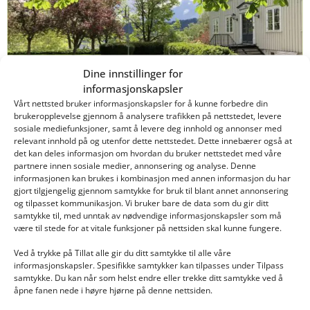
Dine innstillinger for
informasjonskapsler
Vårt nettsted bruker informasjonskapsler for å kunne forbedre din
brukeropplevelse gjennom å analysere trafikken på nettstedet, levere
FAGSKOLESTYRET
sosiale mediefunksjoner, samt å levere deg innhold og annonser med
relevant innhold på og utenfor dette nettstedet. Dette innebærer også at
det kan deles informasjon om hvordan du bruker nettstedet med våre
Dorte Finstad
partnere innen sosiale medier, annonsering og analyse. Denne
Referater fra fagskolestyremøter
informasjonen kan brukes i kombinasjon med annen informasjon du har
Her finner du referater fra møter i
gjort tilgjengelig gjennom samtykke for bruk til blant annet annonsering
og tilpasset kommunikasjon. Vi bruker bare de data som du gir ditt
fagskolestyret ved Norges grønne fagskole –
samtykke til, med unntak av nødvendige informasjonskapsler som må
Vea.
være til stede for at vitale funksjoner på nettsiden skal kunne fungere.
Ved å trykke på Tillat alle gir du ditt samtykke til alle våre
informasjonskapsler. Spesifikke samtykker kan tilpasses under Tilpass
samtykke. Du kan når som helst endre eller trekke ditt samtykke ved å
Les mer
åpne fanen nede i høyre hjørne på denne nettsiden.