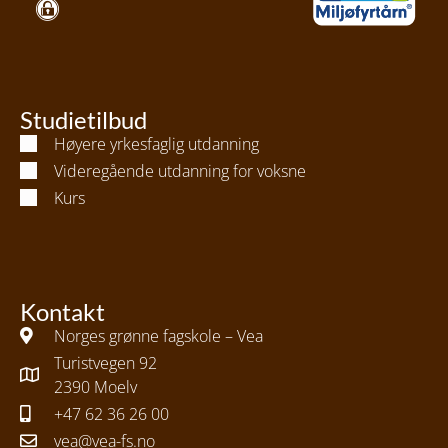
Studietilbud
Høyere yrkesfaglig utdanning
Videregående utdanning for voksne
Kurs
Kontakt
Norges grønne fagskole – Vea
Turistvegen 92
2390 Moelv
+47 62 36 26 00
vea@vea-fs.no