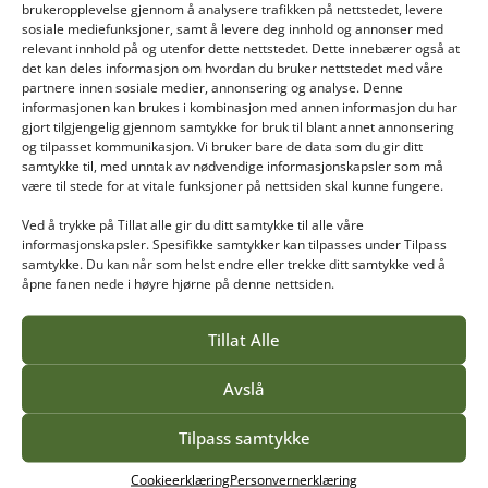
brukeropplevelse gjennom å analysere trafikken på nettstedet, levere
sosiale mediefunksjoner, samt å levere deg innhold og annonser med
relevant innhold på og utenfor dette nettstedet. Dette innebærer også at
det kan deles informasjon om hvordan du bruker nettstedet med våre
partnere innen sosiale medier, annonsering og analyse. Denne
Les mer
informasjonen kan brukes i kombinasjon med annen informasjon du har
gjort tilgjengelig gjennom samtykke for bruk til blant annet annonsering
og tilpasset kommunikasjon. Vi bruker bare de data som du gir ditt
samtykke til, med unntak av nødvendige informasjonskapsler som må
være til stede for at vitale funksjoner på nettsiden skal kunne fungere.
Ved å trykke på Tillat alle gir du ditt samtykke til alle våre
informasjonskapsler. Spesifikke samtykker kan tilpasses under Tilpass
samtykke. Du kan når som helst endre eller trekke ditt samtykke ved å
åpne fanen nede i høyre hjørne på denne nettsiden.
Vea tilbyr høyere yrkesfaglig utdanning for gartnere,
Tillat Alle
anleggsgartnere, blomsterdekoratører og mange
Avslå
andre håndverksfag. Vi har studenter som ønsker
spesialkompetanse og utvikling innen sitt fagområde
Tilpass samtykke
og derfor tilbyr vi fleksible utdanninger.
Cookieerklæring
Personvernerklæring