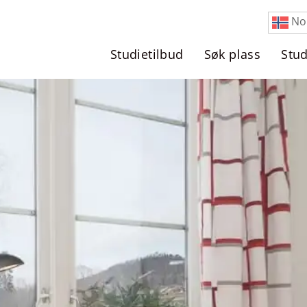
No
Studietilbud
Søk plass
Stu