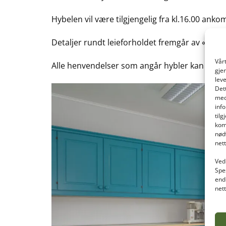
Hybelen vil være tilgjengelig fra kl.16.00 anko
Detaljer rundt leieforholdet fremgår av «
Vilkå
Vår
Alle henvendelser som angår hybler kan sende
gje
lev
Det
med
inf
til
kom
nød
net
Ved 
Spe
end
net