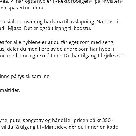
ea. Vi har også hybler i «Rektorboligen», på «Kvisten»
iten spasertur unna.
l sosialt samvær og badstua til avslapning. Nærhet til
d i Mjøsa. Det er også tilgang til badstu.
lles for alle hyblene er at du får eget rom med seng,
dusj deler du med flere av de andre som har hybel i
 med dine egne måltider. Du har tilgang til kjøleskap,
inne på fysisk samling.
måltider.
ne, pute, sengetøy og håndkle i prisen på kr 350,-
 vil du få tilgang til «Min side», der du finner en kode