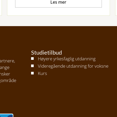
Les mer
Studietilbud
Høyere yrkesfaglig utdanning
artnere,
Videregående utdanning for voksne
mange
Kurs
nsker
agområde