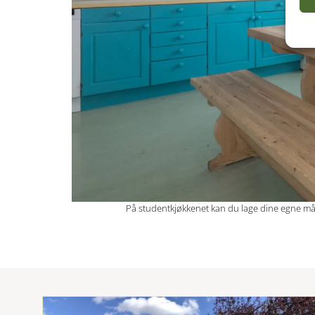
På studentkjøkkenet kan du lage dine egne mål