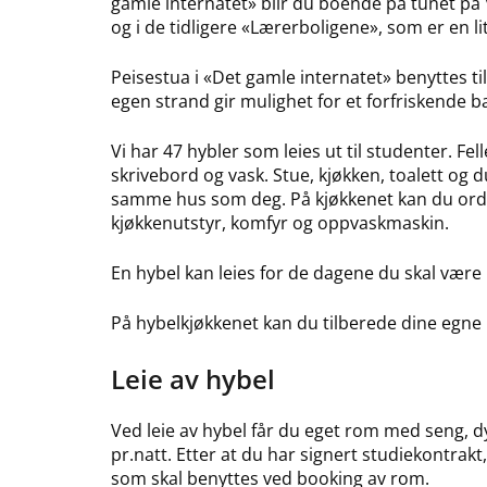
gamle internatet» blir du boende på tunet på V
og i de tidligere «Lærerboligene», som er en l
Peisestua i «Det gamle internatet» benyttes ti
egen strand gir mulighet for et forfriskende ba
Vi har 47 hybler som leies ut til studenter. Fe
skrivebord og vask. Stue, kjøkken, toalett og 
samme hus som deg. På kjøkkenet kan du ordne
kjøkkenutstyr, komfyr og oppvaskmaskin.
En hybel kan leies for de dagene du skal være 
På hybelkjøkkenet kan du tilberede dine egne 
Leie av hybel
Ved leie av hybel får du eget rom med seng, dy
pr.natt. Etter at du har signert studiekontrakt,
som skal benyttes ved booking av rom.