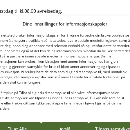
mstdag til kl.08.00 avreisedag.
Dine innstillinger for informasjonskapsler
rene
«.
t nettsted bruker informasjonskapsler for å kunne forbedre din brukeropplevelse
s til
hybel@vea-fs.no
nnom å analysere trafikken på nettstedet, levere sosiale mediefunksjoner, samt å
ere deg innhold og annonser med relevant innhold på og utenfor dette nettstedet.
te innebærer også at det kan deles informasjon om hvordan du bruker nettstedet
 våre partnere innen sosiale medier, annonsering og analyse. Denne
ormasjonen kan brukes i kombinasjon med annen informasjon du har gjort
gjengelig gjennom samtykke for bruk til blant annet annonsering og tilpasset
munikasjon. Vi bruker bare de data som du gir ditt samtykke til, med unntak av
vendige informasjonskapsler som må være til stede for at vitale funksjoner på
tsiden skal kunne fungere.
å trykke på Tillat alle gir du ditt samtykke til alle våre informasjonskapsler.
sifikke samtykker kan tilpasses under Tilpass samtykke. Du kan når som helst
re eller trekke ditt samtykke ved å åpne fanen nede i høyre hjørne på denne
tsiden.
Tillat Alle
Avslå
Tilpass samtykk