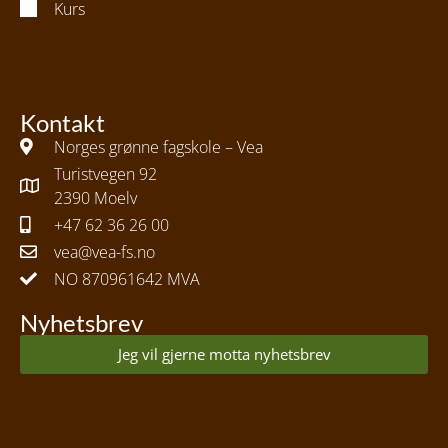
Kurs
Kontakt
Norges grønne fagskole – Vea
Turistvegen 92
2390 Moelv
+47 62 36 26 00
vea@vea-fs.no
NO 870961642 MVA
Nyhetsbrev
Jeg vil gjerne motta nyhetsbrev