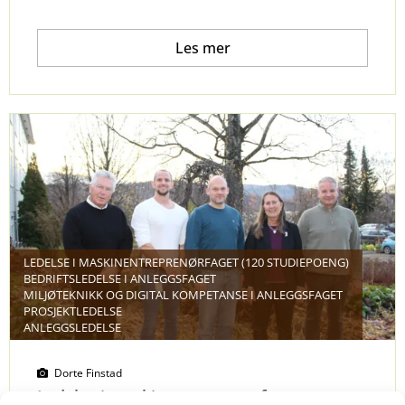
Les mer
LEDELSE I MASKINENTREPRENØRFAGET (120 STUDIEPOENG)
BEDRIFTSLEDELSE I ANLEGGSFAGET
MILJØTEKNIKK OG DIGITAL KOMPETANSE I ANLEGGSFAGET
PROSJEKTLEDELSE
ANLEGGSLEDELSE
Dorte Finstad
Ledelse i maskinentreprenørfaget er