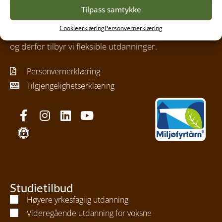
anleggsgartnere, blomsterdekoratører og mange
Tilpass samtykke
andre håndverksfag. Vi har studenter som ønsker
Cookieerklæring
Personvernerklæring
spesialkompetanse og utvikling innen sitt fagområde
og derfor tilbyr vi fleksible utdanninger.
Personvernerklæring
Tilgjengelighetserklæring
Studietilbud
Høyere yrkesfaglig utdanning
Videregående utdanning for voksne