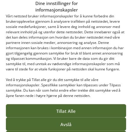
Dine innstillinger for
utvidet til 120 studiepoeng
informasjonskapsler
Det er lagt til en ny modul som heter
Vårt nettsted bruker informasjonskapsler for å kunne forbedre din
«Miljøteknikk og digital kompetanse i
brukeropplevelse gjennom å analysere trafikken på nettstedet, levere
anleggsfaget», som fra høsten 2026 vil inngå i
sosiale mediefunksjoner, samt å levere deg innhold og annonser med
Ledelse i maskinentreprenørfaget (120
relevant innhold på og utenfor dette nettstedet. Dette innebærer også at
studiepoeng)
det kan deles informasjon om hvordan du bruker nettstedet med våre
partnere innen sosiale medier, annonsering og analyse. Denne
informasjonen kan brukes i kombinasjon med annen informasjon du har
gjort tilgjengelig gjennom samtykke for bruk til blant annet annonsering
og tilpasset kommunikasjon. Vi bruker bare de data som du gir ditt
samtykke til, med unntak av nødvendige informasjonskapsler som må
Les mer
være til stede for at vitale funksjoner på nettsiden skal kunne fungere.
Ved å trykke på Tillat alle gir du ditt samtykke til alle våre
informasjonskapsler. Spesifikke samtykker kan tilpasses under Tilpass
samtykke. Du kan når som helst endre eller trekke ditt samtykke ved å
åpne fanen nede i høyre hjørne på denne nettsiden.
Tillat Alle
Avslå
Vea tilbyr høyere yrkesfaglig utdanning for gartnere,