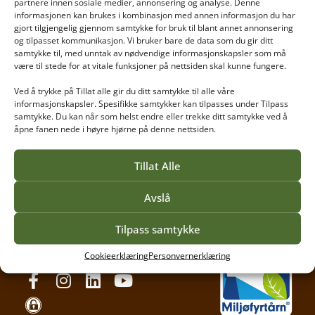
partnere innen sosiale medier, annonsering og analyse. Denne
informasjonen kan brukes i kombinasjon med annen informasjon du har
gjort tilgjengelig gjennom samtykke for bruk til blant annet annonsering
og tilpasset kommunikasjon. Vi bruker bare de data som du gir ditt
samtykke til, med unntak av nødvendige informasjonskapsler som må
være til stede for at vitale funksjoner på nettsiden skal kunne fungere.
Ved å trykke på Tillat alle gir du ditt samtykke til alle våre
informasjonskapsler. Spesifikke samtykker kan tilpasses under Tilpass
Vea tilbyr høyere yrkesfaglig utdanning for gartnere,
samtykke. Du kan når som helst endre eller trekke ditt samtykke ved å
anleggsgartnere, blomsterdekoratører og mange
åpne fanen nede i høyre hjørne på denne nettsiden.
andre håndverksfag. Vi har studenter som ønsker
spesialkompetanse og utvikling innen sitt fagområde
Tillat Alle
og derfor tilbyr vi fleksible utdanninger.
Avslå
Personvernerklæring
Tilpass samtykke
Tilgjengelighetserklæring
Cookieerklæring
Personvernerklæring