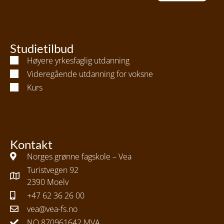
Studietilbud
Høyere yrkesfaglig utdanning
Videregående utdanning for voksne
Kurs
Kontakt
Norges grønne fagskole – Vea
Turistvegen 92
2390 Moelv
+47 62 36 26 00
vea@vea-fs.no
NO 870961642 MVA