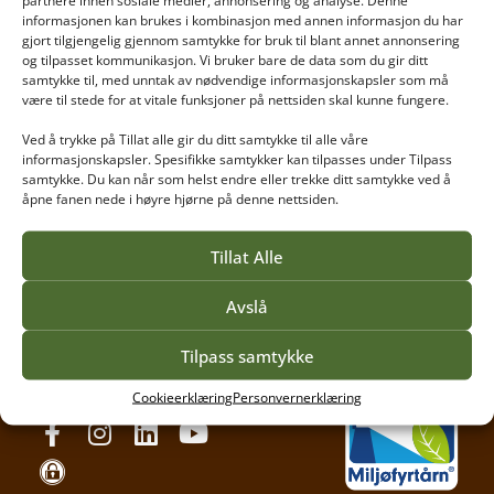
partnere innen sosiale medier, annonsering og analyse. Denne
informasjonen kan brukes i kombinasjon med annen informasjon du har
gjort tilgjengelig gjennom samtykke for bruk til blant annet annonsering
og tilpasset kommunikasjon. Vi bruker bare de data som du gir ditt
samtykke til, med unntak av nødvendige informasjonskapsler som må
være til stede for at vitale funksjoner på nettsiden skal kunne fungere.
Ved å trykke på Tillat alle gir du ditt samtykke til alle våre
informasjonskapsler. Spesifikke samtykker kan tilpasses under Tilpass
Vea tilbyr høyere yrkesfaglig utdanning for gartnere,
samtykke. Du kan når som helst endre eller trekke ditt samtykke ved å
anleggsgartnere, blomsterdekoratører og mange
åpne fanen nede i høyre hjørne på denne nettsiden.
andre håndverksfag. Vi har studenter som ønsker
spesialkompetanse og utvikling innen sitt fagområde
Tillat Alle
og derfor tilbyr vi fleksible utdanninger.
Avslå
Personvernerklæring
Tilpass samtykke
Tilgjengelighetserklæring
Cookieerklæring
Personvernerklæring