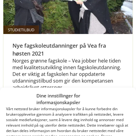
STUDIETILBUD
Nye fagskoleutdanninger på Vea fra
høsten 2021
Norges grønne fagskole – Vea jobber hele tiden
med kvalitetsutvikling innen fagskoleutdanning.
Det er viktig at fagskolen har oppdaterte
utdanningstilbud som gir den kompetansen
arbeidslivet etterspør.
Dine innstillinger for
informasjonskapsler
Vårt nettsted bruker informasjonskapsler for å kunne forbedre din
brukeropplevelse gjennom å analysere trafikken på nettstedet, levere
Les mer
sosiale mediefunksjoner, samt å levere deg innhold og annonser med
relevant innhold på og utenfor dette nettstedet. Dette innebærer også at
det kan deles informasjon om hvordan du bruker nettstedet med våre