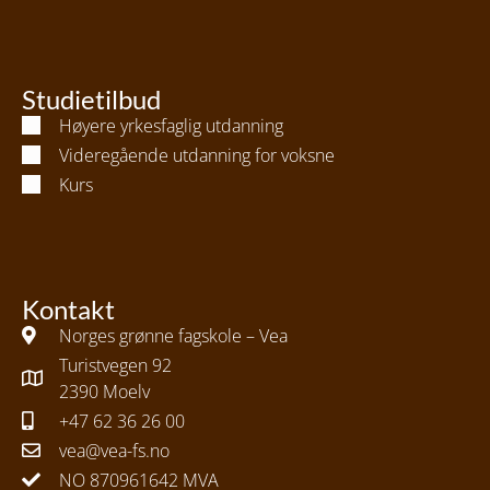
Studietilbud
Høyere yrkesfaglig utdanning
Videregående utdanning for voksne
Kurs
Kontakt
Norges grønne fagskole – Vea
Turistvegen 92
2390 Moelv
+47 62 36 26 00
vea@vea-fs.no
NO 870961642 MVA