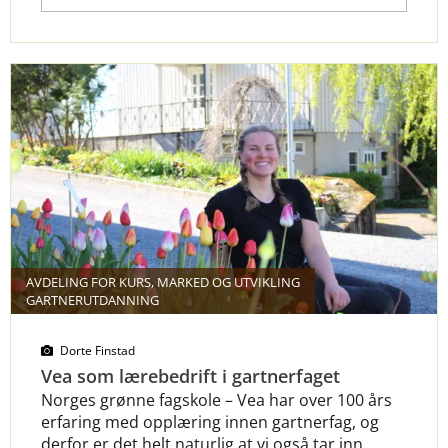
AVDELING FOR KURS, MARKED OG UTVIKLING
GARTNERUTDANNING
Dorte Finstad
Vea som lærebedrift i gartnerfaget
Norges grønne fagskole – Vea har over 100 års
erfaring med opplæring innen gartnerfag, og
derfor er det helt naturlig at vi også tar inn