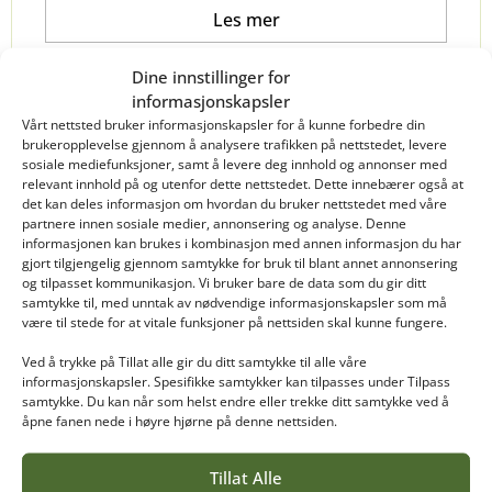
Les mer
Dine innstillinger for
informasjonskapsler
Vårt nettsted bruker informasjonskapsler for å kunne forbedre din
brukeropplevelse gjennom å analysere trafikken på nettstedet, levere
sosiale mediefunksjoner, samt å levere deg innhold og annonser med
relevant innhold på og utenfor dette nettstedet. Dette innebærer også at
det kan deles informasjon om hvordan du bruker nettstedet med våre
partnere innen sosiale medier, annonsering og analyse. Denne
informasjonen kan brukes i kombinasjon med annen informasjon du har
gjort tilgjengelig gjennom samtykke for bruk til blant annet annonsering
og tilpasset kommunikasjon. Vi bruker bare de data som du gir ditt
samtykke til, med unntak av nødvendige informasjonskapsler som må
være til stede for at vitale funksjoner på nettsiden skal kunne fungere.
INTERIØR
Ved å trykke på Tillat alle gir du ditt samtykke til alle våre
informasjonskapsler. Spesifikke samtykker kan tilpasses under Tilpass
samtykke. Du kan når som helst endre eller trekke ditt samtykke ved å
Dorte Finstad
åpne fanen nede i høyre hjørne på denne nettsiden.
Jeg vil absolutt anbefale Interiørutdanning
på Vea.
Tillat Alle