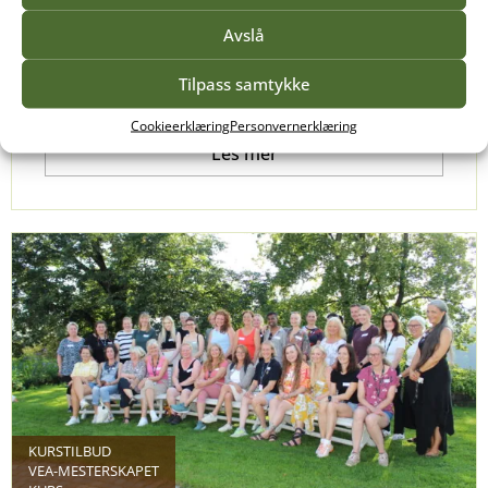
Det sier Espen som er i ferd med å avslutte to år
med heltidsutdanning innen Interørdesign på
Avslå
Vea.
Tilpass samtykke
Cookieerklæring
Personvernerklæring
Les mer
KURSTILBUD
VEA-MESTERSKAPET