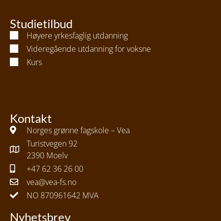
Studietilbud
Høyere yrkesfaglig utdanning
Videregående utdanning for voksne
Kurs
Kontakt
Norges grønne fagskole – Vea
Turistvegen 92
2390 Moelv
+47 62 36 26 00
vea@vea-fs.no
NO 870961642 MVA
Nyhetsbrev