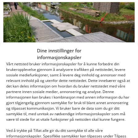
Dine innstillinger for
informasjonskapsler
Vårt nettsted bruker informasjonskapsler for å kunne forbedre din
brukeropplevelse gjennom å analysere trafikken på nettstedet, levere
sosiale mediefunksjoner, samt å levere deg innhold og annonser med
ANLEGGSGARTNERTEKNIKER
relevant innhold på og utenfor dette nettstedet. Dette innebærer også at
det kan deles informasjon om hvordan du bruker nettstedet med våre
Behov for grøntfaglig kompetanse
partnere innen sosiale medier, annonsering og analyse. Denne
informasjonen kan brukes i kombinasjon med annen informasjon du har
kombinert med lederutdanning
gjort tilgjengelig gjennom samtykke for bruk til blant annet annonsering
Er du i tvil om hvilke bransje og yrke du skal
og tilpasset kommunikasjon. Vi bruker bare de data som du gir ditt
satse på i fremtiden? Da kan jeg fortelle deg litt
samtykke til, med unntak av nødvendige informasjonskapsler som må
være til stede for at vitale funksjoner på nettsiden skal kunne fungere.
om mine erfaringer, og framtidsutsiktene for
deg som vurderer å tilegne deg grøntfaglig
Ved å trykke på Tillat alle gir du ditt samtykke til alle våre
kompetanse.
informasjonskapsler. Spesifikke samtykker kan tilpasses under Tilpass