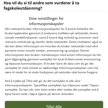
Hva vil du si til andre som vurderer å ta
fagskoleutdanning?
Dine innstillinger for
Da må de søke! Det er artig, fint og lett å kombinere
informasjonskapsler
med jobb. Alt vi har lært er relevant for faget.
Vårt nettsted bruker informasjonskapsler for å kunne forbedre din
Verktøykassa er full, fremdrift, ressursplanlegging og
brukeropplevelse gjennom å analysere trafikken på nettstedet, levere
gjennomføring. Du får en mye mer strukturert
sosiale mediefunksjoner, samt å levere deg innhold og annonser med
arbeidshverdag. Du lærer også mye om ledelse, det å
relevant innhold på og utenfor dette nettstedet. Dette innebærer også at
nå mål gjennom andre. Hvordan du skal få mest mulig
det kan deles informasjon om hvordan du bruker nettstedet med våre
partnere innen sosiale medier, annonsering og analyse. Denne
ut av medarbeidere i form av bruk av lederstil, men
informasjonen kan brukes i kombinasjon med annen informasjon du har
også muligheter for å få bedre potensiale innen
gjort tilgjengelig gjennom samtykke for bruk til blant annet annonsering
effektivisering og økonomi.
og tilpasset kommunikasjon. Vi bruker bare de data som du gir ditt
samtykke til, med unntak av nødvendige informasjonskapsler som må
være til stede for at vitale funksjoner på nettsiden skal kunne fungere.
Er det noe annet du ønsker å si?
Ved å trykke på Tillat alle gir du ditt samtykke til alle våre
Vi har også hatt tid til leik. En gåtur etter middag eller
informasjonskapsler. Spesifikke samtykker kan tilpasses under Tilpass
aketurer ute på Vea nå i vinter, er deilig for oss som
samtykke. Du kan når som helst endre eller trekke ditt samtykke ved å
åpne fanen nede i høyre hjørne på denne nettsiden.
ikke er vant til å sitte inne hele dagen. Vi bruker
treningsrommet, har hatt pizzakveld og vært på
sykkeltur.
Tillat Alle