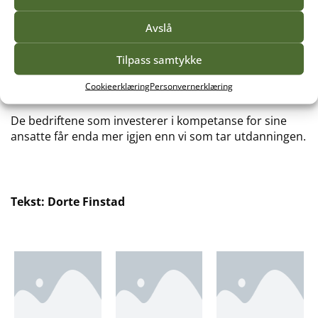
Vi får god mat både til lunsj og middag i kantina på
Avslå
skolen.
Tilpass samtykke
Faglærerne, de er som vandrende orakel! De er har
Cookieerklæring
Personvernerklæring
dypt innblikk i faget og de er gode til å lære bort.
De bedriftene som investerer i kompetanse for sine
ansatte får enda mer igjen enn vi som tar utdanningen.
Tekst: Dorte Finstad