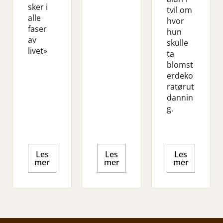
sker i
tvil om
alle
hvor
faser
hun
av
skulle
livet»
ta
blomst
erdeko
ratørut
dannin
g.
Les
Les
Les
mer
mer
mer