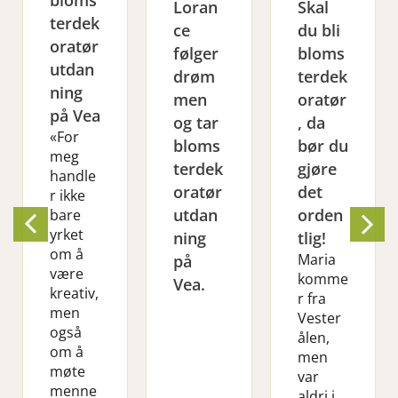
Loran
Skal
terdek
ce
du bli
oratør
følger
bloms
utdan
drøm
terdek
ning
men
oratør
på Vea
og tar
, da
«For
bloms
bør du
meg
terdek
gjøre
handle
oratør
det
r ikke
utdan
orden
bare
yrket
ning
tlig!
om å
Maria
på
være
komme
Vea.
kreativ,
r fra
men
Vester
også
ålen,
om å
men
møte
var
menne
aldri i