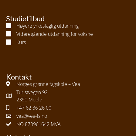
Studietilbud
Høyere yrkesfaglig utdanning
Videregående utdanning for voksne
Kurs
Kontakt
Norges grønne fagskole – Vea
Turistvegen 92
2390 Moelv
+47 62 36 26 00
vea@vea-fs.no
NO 870961642 MVA