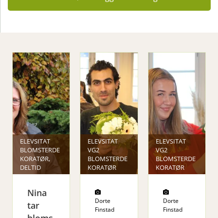
ELEVSITAT
ELEVSITAT
ELEVSITAT
BLOMSTERDE
VG2
VG2
KORATØR,
BLOMSTERDE
BLOMSTERDE
DELTID
KORATØR
KORATØR
Nina
Dorte
Dorte
tar
Finstad
Finstad
bloms