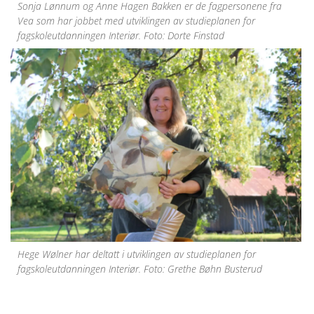
Sonja Lønnum og Anne Hagen Bakken er de fagpersonene fra
Vea som har jobbet med utviklingen av studieplanen for
fagskoleutdanningen Interiør. Foto: Dorte Finstad
Hege Wølner har deltatt i utviklingen av studieplanen for
fagskoleutdanningen Interiør. Foto: Grethe Bøhn Busterud