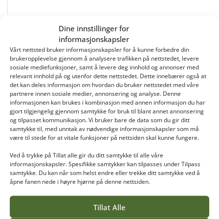
Dine innstillinger for
informasjonskapsler
Vårt nettsted bruker informasjonskapsler for å kunne forbedre din
brukeropplevelse gjennom å analysere trafikken på nettstedet, levere
sosiale mediefunksjoner, samt å levere deg innhold og annonser med
relevant innhold på og utenfor dette nettstedet. Dette innebærer også at
det kan deles informasjon om hvordan du bruker nettstedet med våre
partnere innen sosiale medier, annonsering og analyse. Denne
informasjonen kan brukes i kombinasjon med annen informasjon du har
gjort tilgjengelig gjennom samtykke for bruk til blant annet annonsering
og tilpasset kommunikasjon. Vi bruker bare de data som du gir ditt
samtykke til, med unntak av nødvendige informasjonskapsler som må
være til stede for at vitale funksjoner på nettsiden skal kunne fungere.
Ved å trykke på Tillat alle gir du ditt samtykke til alle våre
informasjonskapsler. Spesifikke samtykker kan tilpasses under Tilpass
INTERIØR
samtykke. Du kan når som helst endre eller trekke ditt samtykke ved å
åpne fanen nede i høyre hjørne på denne nettsiden.
Dorte Finstad
Interiørdesigner med fokus på bærekraft
Tillat Alle
og bygningsvern