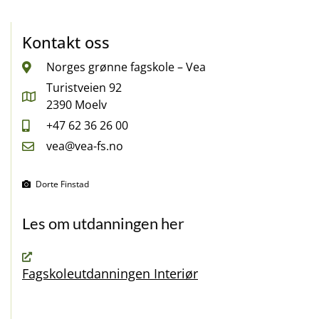
Kontakt oss
Norges grønne fagskole – Vea
Turistveien 92
2390 Moelv
+47 62 36 26 00
vea@vea-fs.no
Dorte Finstad
Les om utdanningen her
Fagskoleutdanningen Interiør