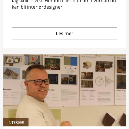
fagskole – Vea. Her forteller hun om hvordan du
kan bli interiørdesigner.
Les mer
INTERIØR