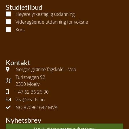
Studietilbud
Høyere yrkesfaglig utdanning
Videregående utdanning for voksne
Kurs
Kontakt
Norges grønne fagskole – Vea
Turistvegen 92
2390 Moelv
+47 62 36 26 00
vea@vea-fs.no
NO 870961642 MVA
Nyhetsbrev
Jeg vil gjerne motta nyhetsbrev