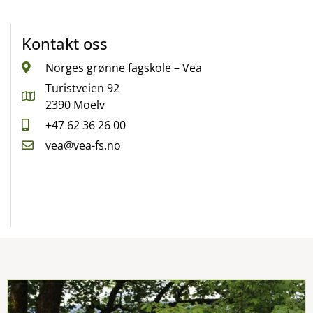
Kontakt oss
Norges grønne fagskole – Vea
Turistveien 92
2390 Moelv
+47 62 36 26 00
vea@vea-fs.no