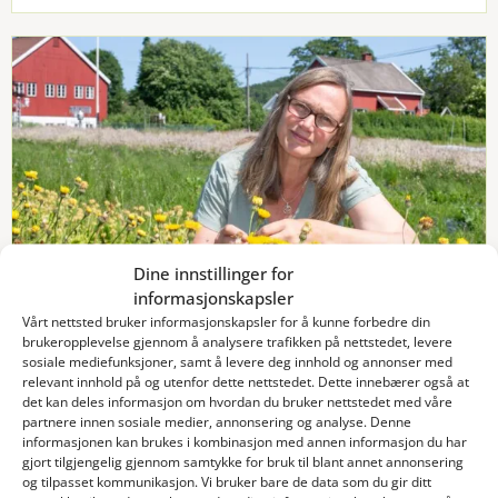
Dine innstillinger for
KURSTILBUD
informasjonskapsler
KURS
Vårt nettsted bruker informasjonskapsler for å kunne forbedre din
brukeropplevelse gjennom å analysere trafikken på nettstedet, levere
Kurs: Skjøtsel av blomsterenger
sosiale mediefunksjoner, samt å levere deg innhold og annonser med
Hvordan skjøtte blomsterenger og gamle
relevant innhold på og utenfor dette nettstedet. Dette innebærer også at
det kan deles informasjon om hvordan du bruker nettstedet med våre
kulturmarker – livsviktige mål-stasjoner for
partnere innen sosiale medier, annonsering og analyse. Denne
pollinerende insekter – og bidra til å skape
informasjonen kan brukes i kombinasjon med annen informasjon du har
robuste økosystemer og biologisk mangfold?
gjort tilgjengelig gjennom samtykke for bruk til blant annet annonsering
Den 13. august 2025 arrangerer Vea kurs med
og tilpasset kommunikasjon. Vi bruker bare de data som du gir ditt