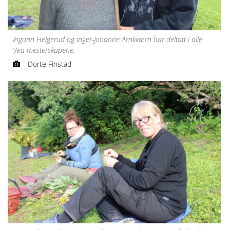
Ingunn Helgerud og Inger-Johanne Arnkværn har deltatt i alle
Vea-mesterskapene.
Dorte Finstad