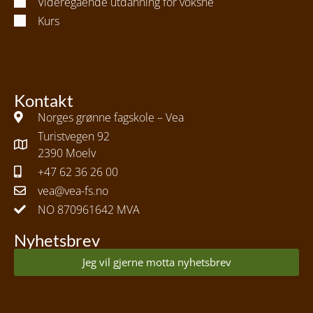
Videregående utdanning for voksne
Kurs
Kontakt
Norges grønne fagskole – Vea
Turistvegen 92
2390 Moelv
+47 62 36 26 00
vea@vea-fs.no
NO 870961642 MVA
Nyhetsbrev
Jeg vil gjerne motta nyhetsbrev