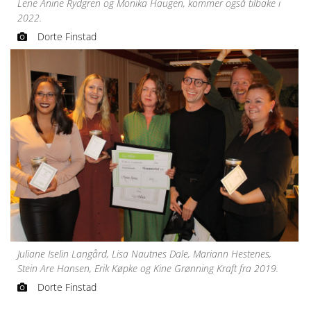
Lene Anine Rydgren og Monika Haugen, kommer også tilbake i
2022.
Dorte Finstad
Juliane Iselin Langård, Lisa Nautnes Dale, Mariann Hestenes,
Stein Are Hansen, Erik Køpke og Kine Grønning Kraft fra 2019.
Dorte Finstad