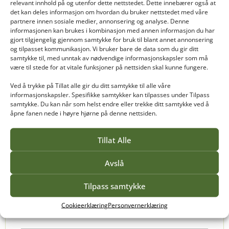
relevant innhold på og utenfor dette nettstedet. Dette innebærer også at
det kan deles informasjon om hvordan du bruker nettstedet med våre
partnere innen sosiale medier, annonsering og analyse. Denne
informasjonen kan brukes i kombinasjon med annen informasjon du har
gjort tilgjengelig gjennom samtykke for bruk til blant annet annonsering
og tilpasset kommunikasjon. Vi bruker bare de data som du gir ditt
samtykke til, med unntak av nødvendige informasjonskapsler som må
være til stede for at vitale funksjoner på nettsiden skal kunne fungere.
Ved å trykke på Tillat alle gir du ditt samtykke til alle våre
GRØNTANLEGGSFORVALTNING
informasjonskapsler. Spesifikke samtykker kan tilpasses under Tilpass
samtykke. Du kan når som helst endre eller trekke ditt samtykke ved å
åpne fanen nede i høyre hjørne på denne nettsiden.
Dorte Finstad
Hvordan er det å være fagskolestudent på
Tillat Alle
Vea?
Som fagansvarlig for fagskoleutdanningen
Avslå
Grøntanleggsforvaltning, vil jeg gi deg et innblikk
i hvordan det er å være student på
Tilpass samtykke
fagskoleutdanningen Grøntanleggsforvaltning.
Cookieerklæring
Personvernerklæring