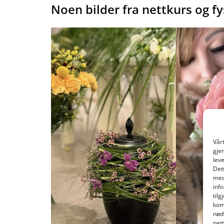
Noen bilder fra nettkurs og f
Vår
gje
lev
Det
med
inf
til
kom
nød
net