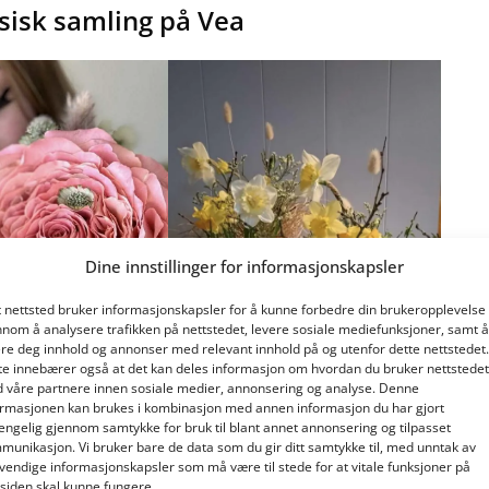
ysisk samling på Vea
Dine innstillinger for informasjonskapsler
t nettsted bruker informasjonskapsler for å kunne forbedre din brukeropplevelse
nnom å analysere trafikken på nettstedet, levere sosiale mediefunksjoner, samt å
ere deg innhold og annonser med relevant innhold på og utenfor dette nettstedet.
te innebærer også at det kan deles informasjon om hvordan du bruker nettstedet
 våre partnere innen sosiale medier, annonsering og analyse. Denne
ormasjonen kan brukes i kombinasjon med annen informasjon du har gjort
gjengelig gjennom samtykke for bruk til blant annet annonsering og tilpasset
munikasjon. Vi bruker bare de data som du gir ditt samtykke til, med unntak av
vendige informasjonskapsler som må være til stede for at vitale funksjoner på
tsiden skal kunne fungere.