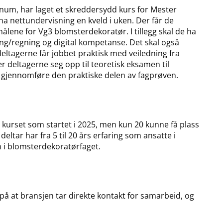
num, har laget et skreddersydd kurs for Mester
a nettundervisning en kveld i uken. Der får de
ålene for Vg3 blomsterdekoratør. I tillegg skal de ha
ng/regning og digital kompetanse. Det skal også
ltagerne får jobbet praktisk med veiledning fra
r deltagerne seg opp til teoretisk eksamen til
 gjennomføre den praktiske delen av fagprøven.
 kurset som startet i 2025, men kun 20 kunne få plass
eltar har fra 5 til 20 års erfaring som ansatte i
n i blomsterdekoratørfaget.
på at bransjen tar direkte kontakt for samarbeid, og