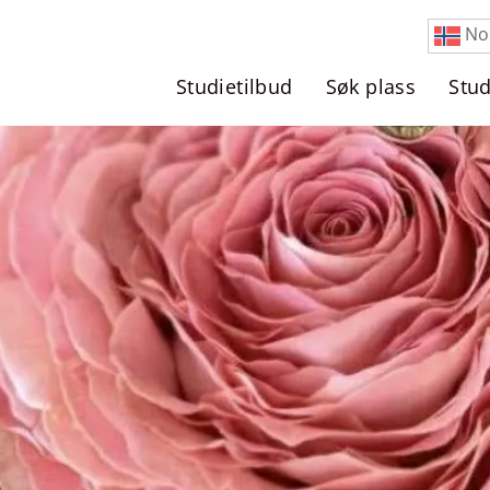
No
Studietilbud
Søk plass
Stu