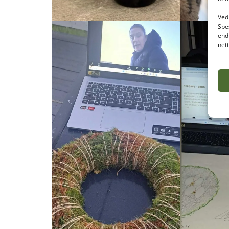
Ved 
Spe
end
net