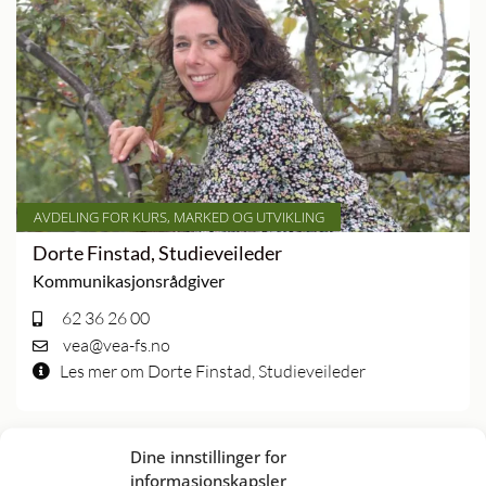
AVDELING FOR KURS, MARKED OG UTVIKLING
Dorte Finstad, Studieveileder
Kommunikasjonsrådgiver
62 36 26 00
vea@vea-fs.no
Les mer om Dorte Finstad, Studieveileder
Dine innstillinger for
informasjonskapsler