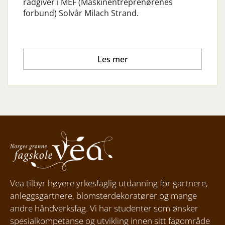
rådgiver i MEF (Maskinentreprenørenes
forbund) Solvår Milach Strand.
Les mer
Vea tilbyr høyere yrkesfaglig utdanning for gartnere,
anleggsgartnere, blomsterdekoratører og mange
andre håndverksfag. Vi har studenter som ønsker
spesialkompetanse og utvikling innen sitt fagområde