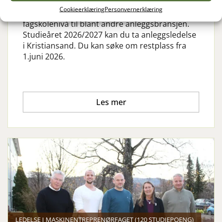
Norges grønne fagskole –
Cookieerklæring
Personvernerklæring
Vea
tilbyr
flere
deltidsutdanninger på
fagskolenivå til blant andre anleggsbransjen.
Studieåret 2026/2027 kan du ta anleggsledelse
i Kristiansand. Du kan søke om restplass fra
1.juni 2026.
Les mer
LEDELSE I MASKINENTREPRENØRFAGET (120 STUDIEPOENG)