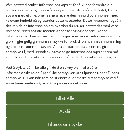
Relaterte innlegg
Vårt nettsted bruker informasjonskapsler for å kunne forbedre din
brukeropplevelse gjennom å analysere trafikken på nettstedet, levere
sosiale mediefunksjoner, samt å levere deg innhold og annonser med
relevant innhold på og utenfor dette nettstedet. Dette innebærer også at
det kan deles informasjon om hvordan du bruker nettstedet med våre
partnere innen sosiale medier, annonsering og analyse. Denne
informasjonen kan brukes i kombinasjon med annen informasjon du har
gjort tilgjengelig gjennom samtykke for bruk til blant annet annonsering
og tilpasset kommunikasjon. Vi bruker bare de data som du gir ditt
samtykke til, med unntak av nødvendige informasjonskapsler som må
være til stede for at vitale funksjoner på nettsiden skal kunne fungere.
Ved å trykke på Tillat alle gir du ditt samtykke til alle våre
informasjonskapsler. Spesifikke samtykker kan tilpasses under Tilpass
samtykke. Du kan når som helst endre eller trekke ditt samtykke ved å
åpne fanen nede i høyre hjørne på denne nettsiden.
ANLEGGSLEDELSE
Tillat Alle
Brødrene Dokken
Avslå
Anleggsledelse tilbys i Kristiansand
studieåret 2026/2027
Tilpass samtykke