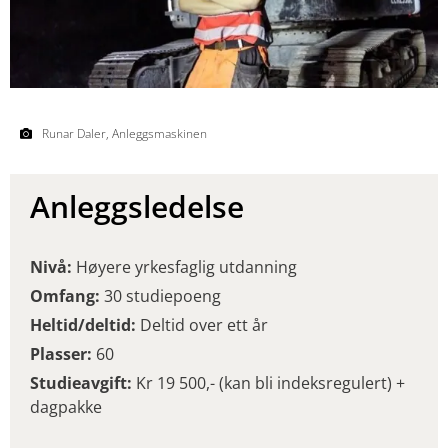
Runar Daler, Anleggsmaskinen
Anleggsledelse
Nivå:
Høyere yrkesfaglig utdanning
Omfang:
30 studiepoeng
Heltid/deltid:
Deltid over ett år
Plasser:
60
Studieavgift:
Kr 19 500,- (kan bli indeksregulert) +
dagpakke