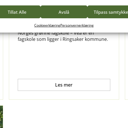
Tillat Alle
Avslå
Tilpass samtykk
OM VEA
Om Norges grønne fagskole – Vea
Cookieerklæring
Personvernerklæring
Norges grønne fagskole – Vea er en
fagskole som ligger i Ringsaker kommune.
Les mer