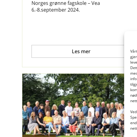
Norges grønne fagskole – Vea
6.-8.september 2024.
Les mer
Vår
gje
lev
Det
med
inf
til
kom
nød
net
Ved 
Spe
end
net