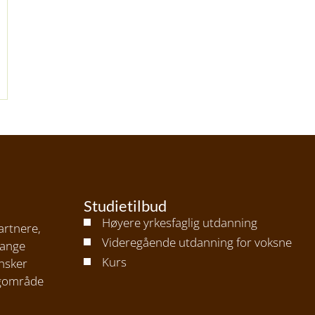
Studietilbud
Høyere yrkesfaglig utdanning
artnere,
Videregående utdanning for voksne
mange
Kurs
nsker
agområde