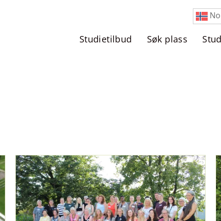
No
Studietilbud
Søk plass
Stu