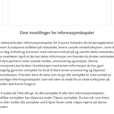
Dine innstillinger for informasjonskapsler
Les mer
t nettsted bruker informasjonskapsler for å kunne forbedre din brukeropplevelse
nnom å analysere trafikken på nettstedet, levere sosiale mediefunksjoner, samt å
ere deg innhold og annonser med relevant innhold på og utenfor dette nettstedet.
te innebærer også at det kan deles informasjon om hvordan du bruker nettstedet
 våre partnere innen sosiale medier, annonsering og analyse. Denne
ormasjonen kan brukes i kombinasjon med annen informasjon du har gjort
gjengelig gjennom samtykke for bruk til blant annet annonsering og tilpasset
munikasjon. Vi bruker bare de data som du gir ditt samtykke til, med unntak av
vendige informasjonskapsler som må være til stede for at vitale funksjoner på
tsiden skal kunne fungere.
å trykke på Tillat alle gir du ditt samtykke til alle våre informasjonskapsler.
sifikke samtykker kan tilpasses under Tilpass samtykke. Du kan når som helst
re eller trekke ditt samtykke ved å åpne fanen nede i høyre hjørne på denne
tsiden.