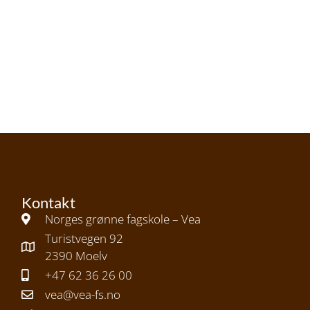
Kontakt
Norges grønne fagskole – Vea
Turistvegen 92
2390 Moelv
+47 62 36 26 00
vea@vea-fs.no