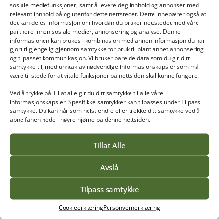
sosiale mediefunksjoner, samt å levere deg innhold og annonser med
relevant innhold på og utenfor dette nettstedet. Dette innebærer også at
det kan deles informasjon om hvordan du bruker nettstedet med våre
HISTORIEN
partnere innen sosiale medier, annonsering og analyse. Denne
informasjonen kan brukes i kombinasjon med annen informasjon du har
Arild Kristiansen
gjort tilgjengelig gjennom samtykke for bruk til blant annet annonsering
og tilpasset kommunikasjon. Vi bruker bare de data som du gir ditt
100 år og bok skal bli!
samtykke til, med unntak av nødvendige informasjonskapsler som må
I 2023 er Vea 100 år, og i den forbindelse fikk
være til stede for at vitale funksjoner på nettsiden skal kunne fungere.
Ingeborg Sørheim, kunsthistoriker og faglig
ansvarlig for Historiske gartnerfag på Vea, i
Ved å trykke på Tillat alle gir du ditt samtykke til alle våre
informasjonskapsler. Spesifikke samtykker kan tilpasses under Tilpass
oppdrag å skrive en jubileumsbok. – Det har
samtykke. Du kan når som helst endre eller trekke ditt samtykke ved å
aldri vært noen tradisjon for outsourcing her
åpne fanen nede i høyre hjørne på denne nettsiden.
på skolen, sier Ingeborg. – Og da var det jo bare
rett og rimelig at også boka måtte bli til her.
Tillat Alle
Avslå
Les mer
Tilpass samtykke
Cookieerklæring
Personvernerklæring