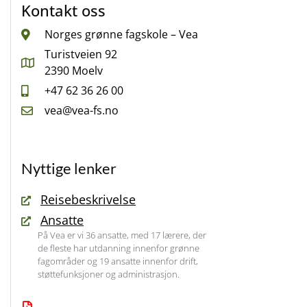
Kontakt oss
Norges grønne fagskole – Vea
Turistveien 92
2390 Moelv
+47 62 36 26 00
vea@vea-fs.no
Nyttige lenker
Reisebeskrivelse
Ansatte
På Vea er vi 36 ansatte, med 17 lærere, der
de fleste har utdanning innenfor grønne
fagområder og 19 ansatte innenfor drift,
støttefunksjoner og administrasjon.