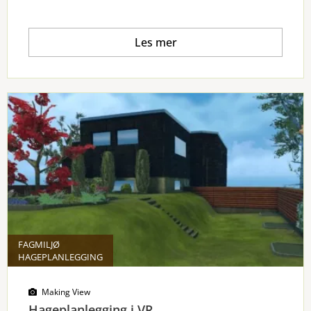
Les mer
FAGMILJØ
HAGEPLANLEGGING
Making View
Hageplanlegging i VR