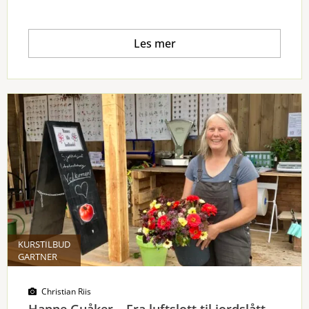
Les mer
KURSTILBUD
GARTNER
Christian Riis
Hanne Guåker – Fra luftslott til jordslått