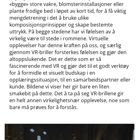
«bygge» store vakre, blomsterinstallasjoner eller
plante frodige bed i løpet av kort tid, for å få viktig
mengdetrening i det å bruke ulike
komposisjonsprinsipper og skape bestemte
uttrykk. På begge stedene har vi følelsen av å
virkelig være til stede i rommene. Virtuelle
opplevelser har denne kraften på oss, og særlig
gjennom VR-briller forsterkes følelsen og gjør den
altoppslukende. Det er dette som er så
fascinerende med VR og gjør det til et godt verktøy
for å formidle et visuelt budskap i en
opplæringssituasjon, til en samarbeidspartner eller
kunde. Bildene vi viser her gir bare en liten
smakebit på dette. Det å ta på seg VR-brillene gir
en helt annen virkelighetsnær opplevelse, noe som
bare må prøves for å forstås.