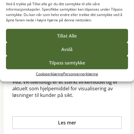
Ved å trykke på Tillat alle gir du ditt samtykke til alle våre
informasjonskapsler. Spesifikke samtykker kan tilpasses under Tilpass
samtykke. Du kan når som helst endre eller trekke ditt samtykke ved å
åpne fanen nede i høyre hjørne på denne nettsiden.
FAGMILJØ
Tillat Alle
Norges grønne fagskole – Vea med VR-
applikasjon for hageplanlegging og
Avslå
blomsterdekorering
I samarbeid med Making View på Hamar,
Tilpass samtykke
utvikles nå en unik VR-applikasjon for
Cookieerklæring
Personvernerklæring
hageplanleggere og blomsterdekoratører ved
Vea. VR-teknologi er et sterkt virkemiddel og er
aktuelt som hjelpemiddel for visualisering av
løsninger til kunder på sikt.
Les mer