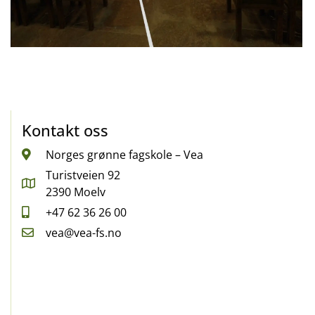
Kontakt oss
Norges grønne fagskole – Vea
Turistveien 92
2390 Moelv
+47 62 36 26 00
vea@vea-fs.no