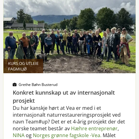
KURS OG UTLEIE
FAGMILJØ
Grethe Bøhn Busterud
Konkret kunnskap ut av internasjonalt
prosjekt
Du har kanskje hørt at Vea er med i et
internasjonalt naturrestaureringsprosjekt ved
navn Team#up? Det er et 4-årig prosjekt der det
norske teamet består av
Hæhre entreprenør
,
NINA
og
Norges grønne fagskole -Vea.
Målet