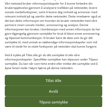
Vårt nettsted bruker informasjonskapsler for å kunne forbedre din
brukeropplevelse gjennom å analysere trafikken på nettstedet, levere
sosiale mediefunksjoner, samt å levere deg innhold og annonser med
relevant innhold på og utenfor dette nettstedet. Dette innebærer også at
VEA
det kan deles informasjon om hvordan du bruker nettstedet med våre
LEDELSE I MASKINENTREPRENØRFAGET
partnere innen sosiale medier, annonsering og analyse. Denne
informasjonen kan brukes i kombinasjon med annen informasjon du har
gjort tilgjengelig gjennom samtykke for bruk til blant annet annonsering
Anne Stine Solberg
og tilpasset kommunikasjon. Vi bruker bare de data som du gir ditt
NOKUT har akkreditert Vea for
samtykke til, med unntak av nødvendige informasjonskapsler som må
være til stede for at vitale funksjoner på nettsiden skal kunne fungere.
fagområdet Landskap- og anleggsfag
I styremøte 11. og 12. juni vedtok NOKUTs
Ved å trykke på Tillat alle gir du ditt samtykke til alle våre
styre å tildele Norges grønne fagskole – Vea
informasjonskapsler. Spesifikke samtykker kan tilpasses under Tilpass
samtykke. Du kan når som helst endre eller trekke ditt samtykke ved å
akkreditering for fagområde Landskap- og
åpne fanen nede i høyre hjørne på denne nettsiden.
anleggsfag. Dette er Veas andre
fagområdeakkreditering.
Tillat Alle
Avslå
Les mer
Tilpass samtykke