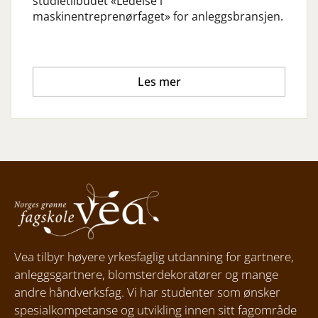
studietilbudet «Ledelse i
maskinentreprenørfaget» for anleggsbransjen.
Les mer
Vea tilbyr høyere yrkesfaglig utdanning for gartnere,
anleggsgartnere, blomsterdekoratører og mange
andre håndverksfag. Vi har studenter som ønsker
spesialkompetanse og utvikling innen sitt fagområde