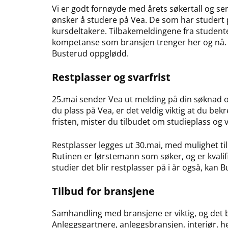
Vi er godt fornøyde med årets søkertall og se
ønsker å studere på Vea. De som har studert 
kursdeltakere. Tilbakemeldingene fra studente
kompetanse som bransjen trenger her og nå. D
Busterud oppglødd.
Restplasser og svarfrist
25.mai sender Vea ut melding på din søknad om
du plass på Vea, er det veldig viktig at du bekr
fristen, mister du tilbudet om studieplass og v
Restplasser legges ut 30.mai, med mulighet til
Rutinen er førstemann som søker, og er kvalifis
studier det blir restplasser på i år også, kan
Tilbud for bransjene
Samhandling med bransjene er viktig, og det
Anleggsgartnere, anleggsbransjen, interiør, h