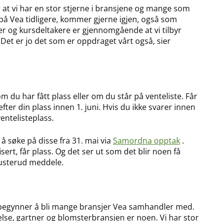
r at vi har en stor stjerne i bransjene og mange som
på Vea tidligere, kommer gjerne igjen, også som
r og kursdeltakere er gjennomgående at vi tilbyr
et er jo det som er oppdraget vårt også, sier
 du har fått plass eller om du står på venteliste. Får
efter din plass innen 1. juni. Hvis du ikke svarer innen
entelisteplass.
 å søke på disse fra 31. mai via
Samordna opptak
.
ert, får plass. Og det ser ut som det blir noen få
 Busterud meddele.
 begynner å bli mange bransjer Vea samhandler med.
else, gartner og blomsterbransjen er noen. Vi har stor