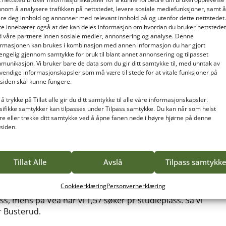
nnom å analysere trafikken på nettstedet, levere sosiale mediefunksjoner, samt å
ere deg innhold og annonser med relevant innhold på og utenfor dette nettstedet.
r populære. Både for nettstudier, samlingsbaserte
te innebærer også at det kan deles informasjon om hvordan du bruker nettstedet
 I løpet av de siste 10 årene har antallet søkere økt
 våre partnere innen sosiale medier, annonsering og analyse. Denne
ller seg også ut ved at søkerne er eldre, her er
ormasjonen kan brukes i kombinasjon med annen informasjon du har gjort
ietilbudene er lagt til studiesteder i distriktene.
gjengelig gjennom samtykke for bruk til blant annet annonsering og tilpasset
munikasjon. Vi bruker bare de data som du gir ditt samtykke til, med unntak av
vendige informasjonskapsler som må være til stede for at vitale funksjoner på
tsiden skal kunne fungere.
jorårets formidable innsøking. Jeg hadde forventet en
å trykke på Tillat alle gir du ditt samtykke til alle våre informasjonskapsler.
sifikke samtykker kan tilpasses under Tilpass samtykke. Du kan når som helst
Bøhn Busterud. Det er arbeidstakers marked sammen
re eller trekke ditt samtykke ved å åpne fanen nede i høyre hjørne på denne
a. økt konkurranse om studentene. Dette bildet gjør
tsiden.
gså en liten nedgang på ledige studieplasser i år kontra
Tillat Alle
Avslå
Tilpass samtykk
dier, og flere av våre utdanninger har innsøking bare
lt 178 ledige studieplasser mot 220 i fjor. Totalt går det
Cookieerklæring
Personvernerklæring
g fornøyd med. Hva gjelder fagskoler så er det på
ss, mens på Vea har vi 1,57 søker pr studieplass. Så vi
r Busterud.