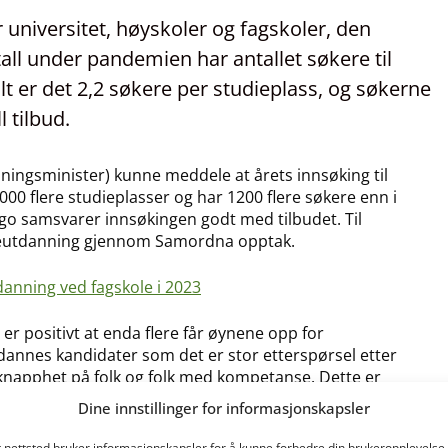
r universitet, høyskoler og fagskoler, den
tall under pandemien har antallet søkere til
lt er det 2,2 søkere per studieplass, og søkerne
 tilbud.
ningsminister) kunne meddele at årets innsøking til
 1000 flere studieplasser og har 1200 flere søkere enn i
rgo samsvarer innsøkingen godt med tilbudet. Til
leutdanning gjennom Samordna opptak.
danning ved fagskole i 2023
 er positivt at enda flere får øynene opp for
dannes kandidater som det er stor etterspørsel etter
er knapphet på folk og folk med kompetanse. Dette er
seg slik vi ønsker, forklarte Borten Moe.
Dine innstillinger for informasjonskapsler
t nettsted bruker informasjonskapsler for å kunne forbedre din brukeropplevelse