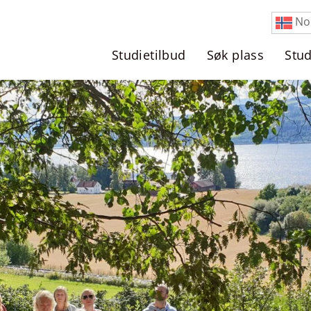
No
Studietilbud
Søk plass
Stu