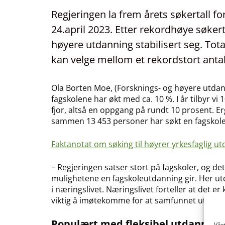
Regjeringen la frem årets søkertall fo
24.april 2023. Etter rekordhøye søker
høyere utdanning stabilisert seg. Tota
kan velge mellom et rekordstort antall
Ola Borten Moe, (Forsknings- og høyere utdan
fagskolene har økt med ca. 10 %. I år tilbyr vi
fjor, altså en oppgang på rundt 10 prosent. E
sammen 13 453 personer har søkt en fagsko
Faktanotat om søking til høyrer yrkesfaglig ut
– Regjeringen satser stort på fagskoler, og det
mulighetene en fagskoleutdanning gir. Her ut
i næringslivet. Næringslivet forteller at det 
viktig å imøtekomme for at samfunnet utvikler 
Populært med fleksibel utdanning
Vår