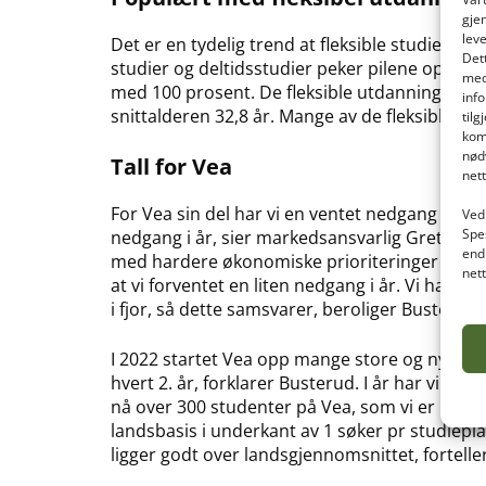
gje
lev
Det er en tydelig trend at fleksible studier e
Det
studier og deltidsstudier peker pilene oppover.
med
med 100 prosent. De fleksible utdanningene ski
inf
snittalderen 32,8 år. Mange av de fleksible stud
til
kom
nød
Tall for Vea
net
For Vea sin del har vi en ventet nedgang fra f
Ved 
Spe
nedgang i år, sier markedsansvarlig Grethe 
end
med hardere økonomiske prioriteringer og bl.
net
at vi forventet en liten nedgang i år. Vi har o
i fjor, så dette samsvarer, beroliger Busterud.
I 2022 startet Vea opp mange store og nye stu
hvert 2. år, forklarer Busterud. I år har vi tota
nå over 300 studenter på Vea, som vi er utroli
landsbasis i underkant av 1 søker pr studiepla
ligger godt over landsgjennomsnittet, fortelle