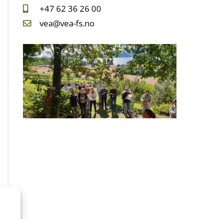
+47 62 36 26 00
vea@vea-fs.no