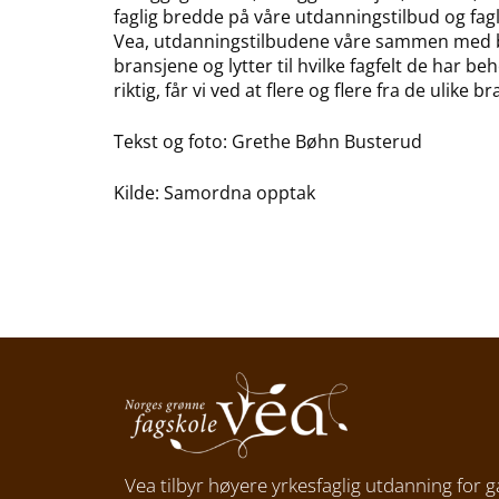
faglig bredde på våre utdanningstilbud og fag
Vea, utdanningstilbudene våre sammen med bran
bransjene og lytter til hvilke fagfelt de har beh
riktig, får vi ved at flere og flere fra de ulik
Tekst og foto: Grethe Bøhn Busterud
Kilde: Samordna opptak
Vea tilbyr høyere yrkesfaglig utdanning for g