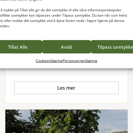
å trykke på Tillat alle gir du ditt samtykke til alle våre informasjonskapsler.
FAGMILJØ
sifikke samtykker kan tilpasses under Tilpass samtykke. Du kan når som helst
re eller trekke ditt samtykke ved å åpne fanen nede i høyre hjørne på denne
tsiden.
Dorte Finstad
Fagmiljø
På Vea har vi tilbudt utdanning siden 1923.
Tillat Alle
Avslå
Tilpass samtykk
Det betyr at vi har lang erfaring, mye
kompetanse og et sterkt fagmiljø innenfor
grønne fagområder på Vea.
Cookieerklæring
Personvernerklæring
Les mer