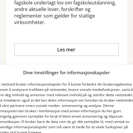
fagskole underlagt lov om fagskoleutdanning,
andre aktuelle lover, forskrifter og
reglementer som gjelder for statlige
virksomheter.
Les mer
Dine innstillinger for informasjonskapsler
t nettsted bruker informasjonskapsler for å kunne forbedre din brukeropplevelse
nnom å analysere trafikken på nettstedet, levere sosiale mediefunksjoner, samt å
ere deg innhold og annonser med relevant innhold på og utenfor dette nettstedet.
te innebærer også at det kan deles informasjon om hvordan du bruker nettstedet
 våre partnere innen sosiale medier, annonsering og analyse. Denne
ormasjonen kan brukes i kombinasjon med annen informasjon du har gjort
gjengelig gjennom samtykke for bruk til blant annet annonsering og tilpasset
munikasjon. Vi bruker bare de data som du gir ditt samtykke til, med unntak av
vendige informasjonskapsler som må være til stede for at vitale funksjoner på
tsiden skal kunne fungere.