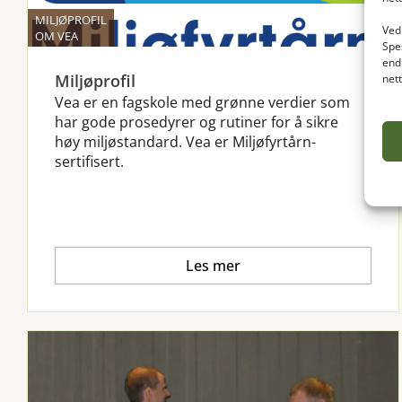
MILJØPROFIL
Ved 
OM VEA
Spe
end
Miljøprofil
net
Vea er en fagskole med grønne verdier som
har gode prosedyrer og rutiner for å sikre
høy miljøstandard. Vea er Miljøfyrtårn-
sertifisert.
Les mer