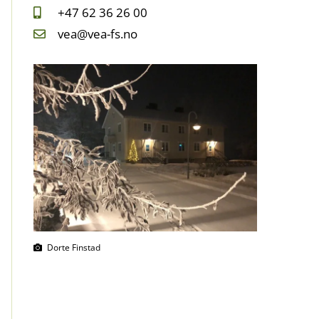
+47 62 36 26 00
vea@vea-fs.no
Dorte Finstad