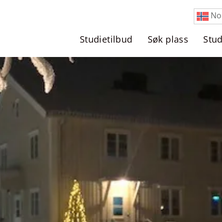
No
Studietilbud
Søk plass
Stu