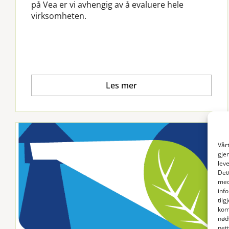
på Vea er vi avhengig av å evaluere hele
virksomheten.
Les mer
Vår
gje
lev
Det
med
inf
til
kom
nød
net