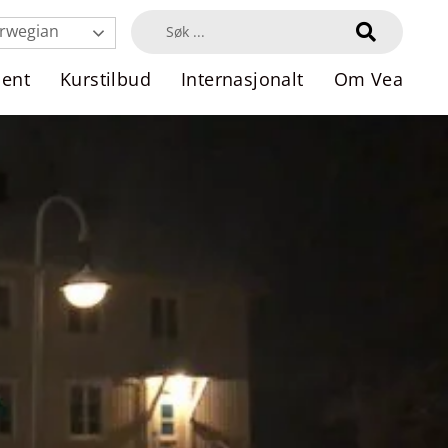
rwegian
dent
Kurstilbud
Internasjonalt
Om Vea