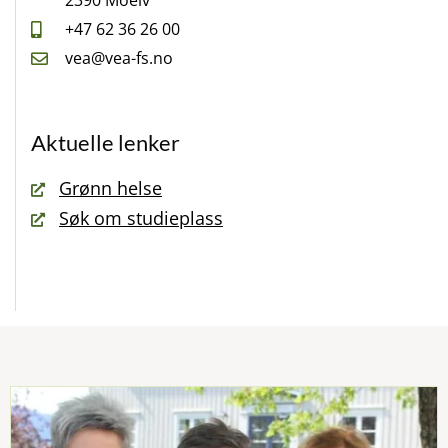
2390 Moelv
+47 62 36 26 00
vea@vea-fs.no
Aktuelle lenker
Grønn helse
Søk om studieplass