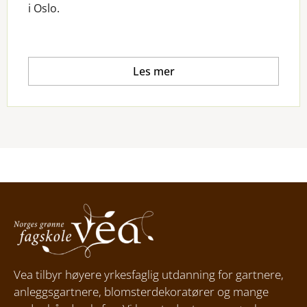
i Oslo.
Les mer
Vea tilbyr høyere yrkesfaglig utdanning for gartnere,
anleggsgartnere, blomsterdekoratører og mange