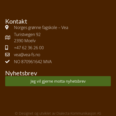
Kontakt
Norges grønne fagskole – Vea
Turistvegen 92
2390 Moelv
+47 62 36 26 00
vea@vea-fs.no
NO 870961642 MVA
Nyhetsbrev
Jeg vil gjerne motta nyhetsbrev
© Designet og utviklet av
Dialecta Kommunikasjon AS