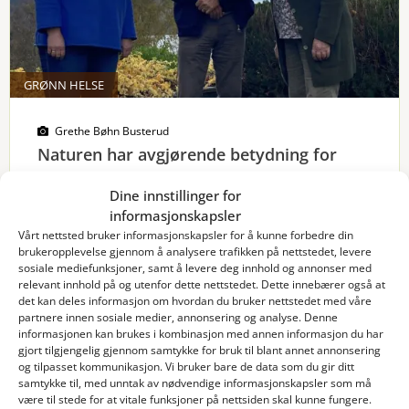
GRØNN HELSE
Grethe Bøhn Busterud
Naturen har avgjørende betydning for
gode liv!
Dine innstillinger for
Tidligere helseminister og lege Werner Christie
informasjonskapsler
er opptatt av at natur er viktig for menneskers
Vårt nettsted bruker informasjonskapsler for å kunne forbedre din
helse og livskvalitet. Vi inviterte han til Vea for å
brukeropplevelse gjennom å analysere trafikken på nettstedet, levere
gjøre han kjent med skolen og studietilbudene
sosiale mediefunksjoner, samt å levere deg innhold og annonser med
på fagskolen.
relevant innhold på og utenfor dette nettstedet. Dette innebærer også at
det kan deles informasjon om hvordan du bruker nettstedet med våre
partnere innen sosiale medier, annonsering og analyse. Denne
informasjonen kan brukes i kombinasjon med annen informasjon du har
gjort tilgjengelig gjennom samtykke for bruk til blant annet annonsering
Les mer
og tilpasset kommunikasjon. Vi bruker bare de data som du gir ditt
samtykke til, med unntak av nødvendige informasjonskapsler som må
være til stede for at vitale funksjoner på nettsiden skal kunne fungere.