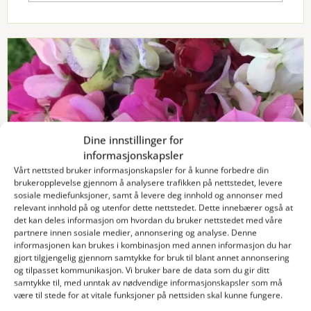
Dine innstillinger for
informasjonskapsler
Vårt nettsted bruker informasjonskapsler for å kunne forbedre din
brukeropplevelse gjennom å analysere trafikken på nettstedet, levere
sosiale mediefunksjoner, samt å levere deg innhold og annonser med
GRØNN HELSE
relevant innhold på og utenfor dette nettstedet. Dette innebærer også at
det kan deles informasjon om hvordan du bruker nettstedet med våre
partnere innen sosiale medier, annonsering og analyse. Denne
Kan en hage vekke minner og skape gode
informasjonen kan brukes i kombinasjon med annen informasjon du har
sanseopplevelser for personer med
gjort tilgjengelig gjennom samtykke for bruk til blant annet annonsering
og tilpasset kommunikasjon. Vi bruker bare de data som du gir ditt
demens?
samtykke til, med unntak av nødvendige informasjonskapsler som må
Ja visst, kan den det!
være til stede for at vitale funksjoner på nettsiden skal kunne fungere.