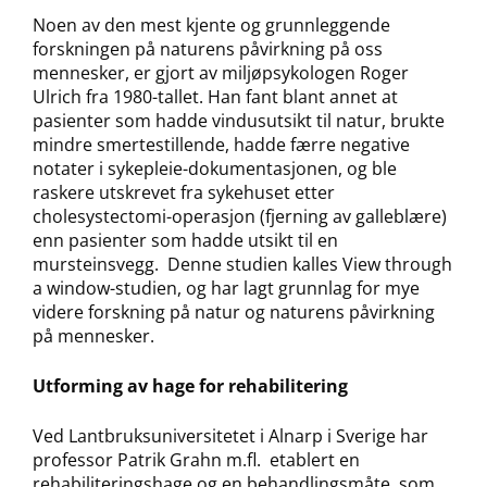
Noen av den mest kjente og grunnleggende
forskningen på naturens påvirkning på oss
mennesker, er gjort av miljøpsykologen Roger
Ulrich fra 1980-tallet. Han fant blant annet at
pasienter som hadde vindusutsikt til natur, brukte
mindre smertestillende, hadde færre negative
notater i sykepleie-dokumentasjonen, og ble
raskere utskrevet fra sykehuset etter
cholesystectomi-operasjon (fjerning av galleblære)
enn pasienter som hadde utsikt til en
mursteinsvegg. Denne studien kalles View through
a window-studien, og har lagt grunnlag for mye
videre forskning på natur og naturens påvirkning
på mennesker.
Utforming av hage for rehabilitering
Ved Lantbruksuniversitetet i Alnarp i Sverige har
professor Patrik Grahn m.fl. etablert en
rehabiliteringshage og en behandlingsmåte, som