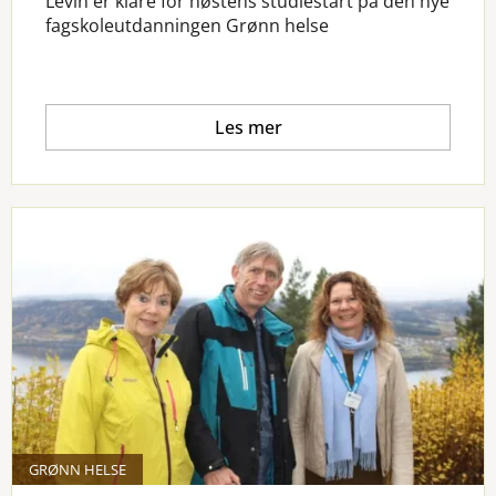
Levin er klare for høstens studiestart på den nye
fagskoleutdanningen Grønn helse
Les mer
GRØNN HELSE