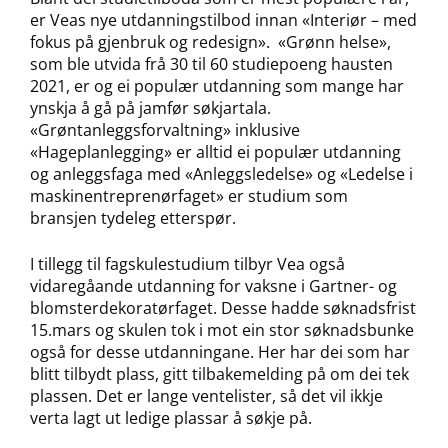
er Veas nye utdanningstilbod innan «Interiør – med
fokus på gjenbruk og redesign». «Grønn helse»,
som ble utvida frå 30 til 60 studiepoeng hausten
2021, er og ei populær utdanning som mange har
ynskja å gå på jamfør søkjartala.
«Grøntanleggsforvaltning» inklusive
«Hageplanlegging» er alltid ei populær utdanning
og anleggsfaga med «Anleggsledelse» og «Ledelse i
maskinentreprenørfaget» er studium som
bransjen tydeleg etterspør.
I tillegg til fagskulestudium tilbyr Vea også
vidaregåande utdanning for vaksne i Gartner- og
blomsterdekoratørfaget. Desse hadde søknadsfrist
15.mars og skulen tok i mot ein stor søknadsbunke
også for desse utdanningane. Her har dei som har
blitt tilbydt plass, gitt tilbakemelding på om dei tek
plassen. Det er lange ventelister, så det vil ikkje
verta lagt ut ledige plassar å søkje på.