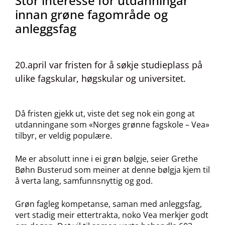
Stor interesse for utdanningar
innan grøne fagområde og
anleggsfag
20.april var fristen for å søkje studieplass på
ulike fagskular, høgskular og universitet.
Då fristen gjekk ut, viste det seg nok ein gong at
utdanningane som «Norges grønne fagskole – Vea»
tilbyr, er veldig populære.
Me er absolutt inne i ei grøn bølgje, seier Grethe
Bøhn Busterud som meiner at denne bølgja kjem til
å verta lang, samfunnsnyttig og god.
Grøn fagleg kompetanse, saman med anleggsfag,
vert stadig meir ettertrakta, noko Vea merkjer godt