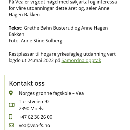
På Vea er vi godt nøgd med søkjartal og interessa
for våre utdanningar dette året og, seier Anne
Hagen Bakken.
Tekst:
Grethe Bøhn Busterud og Anne Hagen
Bakken
Foto: Anne Stine Solberg
Restplassar til høgare yrkesfagleg utdanning vert
lagde ut 24.mai 2022 på
Samordna opptak
Kontakt oss
Norges grønne fagskole – Vea
Turistveien 92
2390 Moelv
+47 62 36 26 00
vea@vea-fs.no