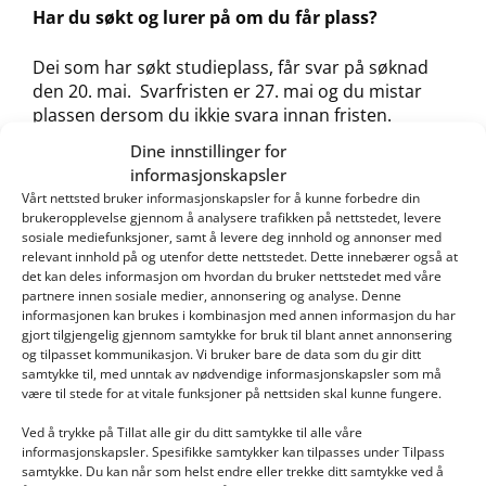
Har du søkt og lurer på om du får plass?
Dei som har søkt studieplass, får svar på søknad
den 20. mai. Svarfristen er 27. mai og du mistar
plassen dersom du ikkje svara innan fristen.
Dine innstillinger for
Restplassar
informasjonskapsler
Vårt nettsted bruker informasjonskapsler for å kunne forbedre din
Skal du søkje på eventuelle ledige studieplassar,
brukeropplevelse gjennom å analysere trafikken på nettstedet, levere
blir desse lagt ut den 24. mai på
Samordna opptak
.
sosiale mediefunksjoner, samt å levere deg innhold og annonser med
relevant innhold på og utenfor dette nettstedet. Dette innebærer også at
Frå 25. mai kl. 09.00 kan du søkje på desse
det kan deles informasjon om hvordan du bruker nettstedet med våre
plassane. Me anbefaler at dei som er interessert
partnere innen sosiale medier, annonsering og analyse. Denne
finn fram alt av vitnemål og attester til denne
informasjonen kan brukes i kombinasjon med annen informasjon du har
datoen og sit klare for å søkje.
gjort tilgjengelig gjennom samtykke for bruk til blant annet annonsering
og tilpasset kommunikasjon. Vi bruker bare de data som du gir ditt
samtykke til, med unntak av nødvendige informasjonskapsler som må
Det er fortløpande opptak til dei ledige plassane.
være til stede for at vitale funksjoner på nettsiden skal kunne fungere.
Det vil seie at du må søkje så raskt som mogleg frå
dette tidspunktet. Dersom det er fleire søkjarar
Ved å trykke på Tillat alle gir du ditt samtykke til alle våre
informasjonskapsler. Spesifikke samtykker kan tilpasses under Tilpass
enn ledige studieplassar, vil ikkje alle få tilbod om
samtykke. Du kan når som helst endre eller trekke ditt samtykke ved å
studieplass. Det er dei første som har søkt og er