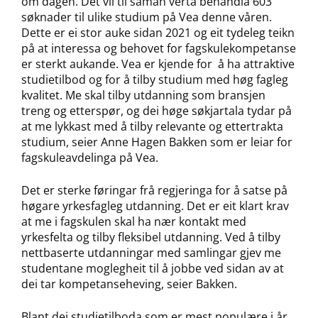
om dagen. Det vil til saman verta behandla 603
søknader til ulike studium på Vea denne våren.
Dette er ei stor auke sidan 2021 og eit tydeleg teikn
på at interessa og behovet for fagskulekompetanse
er sterkt aukande. Vea er kjende for å ha attraktive
studietilbod og for å tilby studium med høg fagleg
kvalitet. Me skal tilby utdanning som bransjen
treng og etterspør, og dei høge søkjartala tydar på
at me lykkast med å tilby relevante og ettertrakta
studium, seier Anne Hagen Bakken som er leiar for
fagskuleavdelinga på Vea.
Det er sterke føringar frå regjeringa for å satse på
høgare yrkesfagleg utdanning. Det er eit klart krav
at me i fagskulen skal ha nær kontakt med
yrkesfelta og tilby fleksibel utdanning. Ved å tilby
nettbaserte utdanningar med samlingar gjev me
studentane moglegheit til å jobbe ved sidan av at
dei tar kompetanseheving, seier Bakken.
Blant dei studietilboda som er mest populære i år,