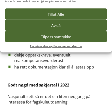
åpne fanen nede i høyre hjørne på denne nettsiden.
kvalifisert som får tilbod.
Tillat Alle
Lista over ledige studieplassar blir oppdatert
jamleg, og det kan kome nye studium på lista etter
Avslå
25. mai.
Tilpass samtykke
For å bli teken opp til ein ledig studieplass på ein
fagskule må du:
Cookieerklæring
Personvernerklæring
dekje opptakskrava, eventuelt
realkompetansevurderast
ha rett dokumentasjon klar til å lastas opp
Godt nøgd med søkjartal i 2022
Nasjonalt sett så er det ein liten nedgang på
interessa for fagskuleutdanning.