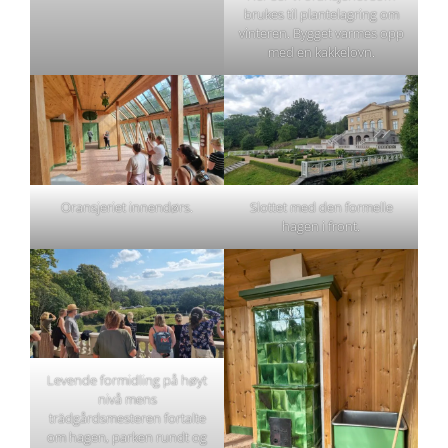
brukes til plantelagring om
vinteren. Bygget varmes opp
med en kakkelovn.
Oransjeriet innendørs.
Slottet med den formelle
hagen i front.
Levende formidling på høyt
nivå mens
trädgårdsmesteren fortalte
om hagen, parken rundt og