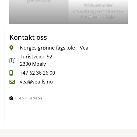
Drivhuset under
restaurering; etter skisser av
kunstner J. A. Beijer
Kontakt oss
Norges grønne fagskole – Vea
Turistveien 92
2390 Moelv
+47 62 36 26 00
vea@vea-fs.no
Ellen V. Larsson