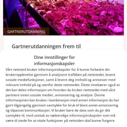
GARTNERUTDANNING
Gartnerutdanningen frem til
Fagfornyelsen
Dine innstillinger for
Gartnerutdanningen i Norge har i flere tiår vært
informasjonskapsler
gjennom opp- og nedturer. I dag erfarer flere
Vårt nettsted bruker informasjonskapsler for å kunne forbedre din
utdanningsinstitusjoner stor pågang og
brukeropplevelse gjennom å analysere trafikken på nettstedet, levere
interesse for utdanning innen gartnerfaget.
sosiale mediefunksjoner, samt å levere deg innhold og annonser med
Interessen er dessverre ikke så stor blant
relevant innhold på og utenfor dette nettstedet. Dette innebærer også at
det kan deles informasjon om hvordan du bruker nettstedet med våre
ungdom, derimot får mange interessen i ung
partnere innen sosiale medier, annonsering og analyse. Denne
voksen alder. Både innhold og organisering har
informasjonen kan brukes i kombinasjon med annen informasjon du har
gradvis endret seg gjennom de siste
gjort tilgjengelig gjennom samtykke for bruk til blant annet annonsering
utdanningsreformene frem til i dag.
og tilpasset kommunikasjon. Vi bruker bare de data som du gir ditt
samtykke til, med unntak av nødvendige informasjonskapsler som må
være til stede for at vitale funksjoner på nettsiden skal kunne fungere.