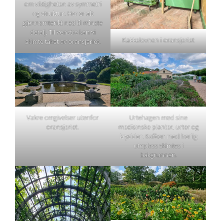
om viktigheten av symmetri
og struktur. Her er alt
gjennomtenkt ned til minste
detalj. Til venstre kan vi
Kakkelovnen i oransjeriet
skimte taket av oransjeriet.
Vakre omgivelser utenfor
Urtehagen med sine
oransjeriet.
medisinske planter, urter og
krydder. Kafèen med herlig
uteplass skimtes i
bakgrunnen.