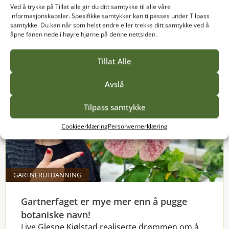
Ved å trykke på Tillat alle gir du ditt samtykke til alle våre
Les mer
informasjonskapsler. Spesifikke samtykker kan tilpasses under Tilpass
samtykke. Du kan når som helst endre eller trekke ditt samtykke ved å
åpne fanen nede i høyre hjørne på denne nettsiden.
Tillat Alle
Avslå
Tilpass samtykke
Cookieerklæring
Personvernerklæring
GARTNERUTDANNING
Gartnerfaget er mye mer enn å pugge
botaniske navn!
Live Glesne Kjølstad realiserte drømmen om å