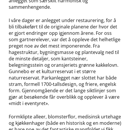
anlegget som særskilt harmonisk og
sammenhengende.
I våre dager er anlegget under restaurering, for å
bli tilbakeført til de originale planene der hvor det
er gjort endringer opp igjennom årene. For oss
som gartnerelever, var det å oppleve det helhetlige
preget noe av det mest imponerende. Fra
hagestruktur, bygningsmasse og plantevalg ned til
de minste detaljer, som kantsteiner,
belegningsstein og oransjeriets grønne kakkelovn.
Gunnebo er et kulturreservat i et større
naturreservat. Parkanlegget nær slottet har både
stram, formell 1700-tallsdesign, og friere, engelsk
form. Gjennomgående er det lange siktlinjer som
gjør at besøkende får overblikk og opplever å være
«midt i eventyret».
Formklipte alleer, blomsterflor, medisinsk urtehage
og kjøkkenhager (både en historisk og en moderne)
er bare noe av det fantastiske mangfoldet vi fikk