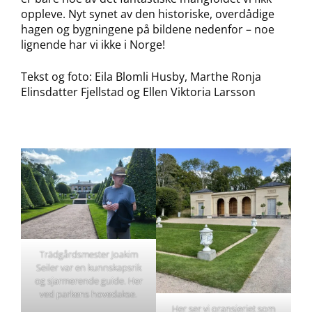
oppleve. Nyt synet av den historiske, overdådige
hagen og bygningene på bildene nedenfor – noe
lignende har vi ikke i Norge!
Tekst og foto: Eila Blomli Husby, Marthe Ronja
Elinsdatter Fjellstad og Ellen Viktoria Larsson
Trädgårdsmester Joakim
Seiler var en kunnskapsrik
og sjarmerende guide. Her
ved parkens hovedakse.
Her ser vi oransjeriet som