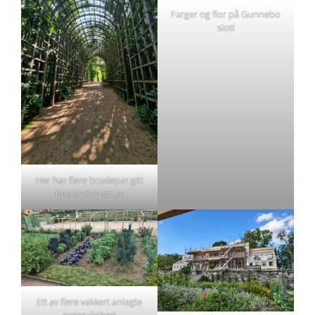
Farger og flor på Gunnebo
slott
Her har flere brudepar gitt
hverandre sitt ja!
Ett av flere vakkert anlagte
grønsaksbed