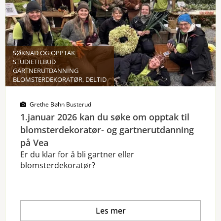
SØKNAD OG OPPTAK
STUDIETILBUD
GARTNERUTDANNING
BLOMSTERDEKORATØR, DELTID
Grethe Bøhn Busterud
1.januar 2026 kan du søke om opptak til
blomsterdekoratør- og gartnerutdanning
på Vea
Er du klar for å bli gartner eller
blomsterdekoratør?
Les mer