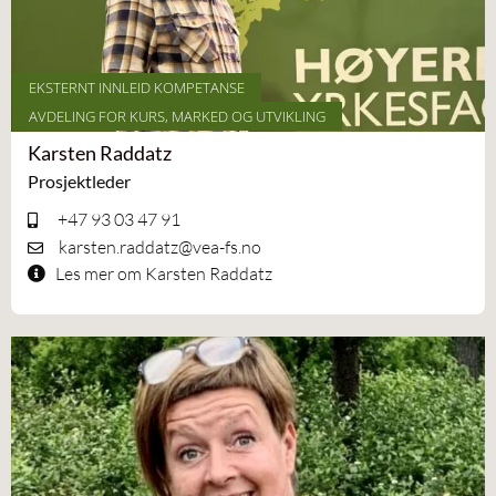
EKSTERNT INNLEID KOMPETANSE
AVDELING FOR KURS, MARKED OG UTVIKLING
Karsten Raddatz
Prosjektleder
+47 93 03 47 91
karsten.raddatz@vea-fs.no
Les mer om Karsten Raddatz