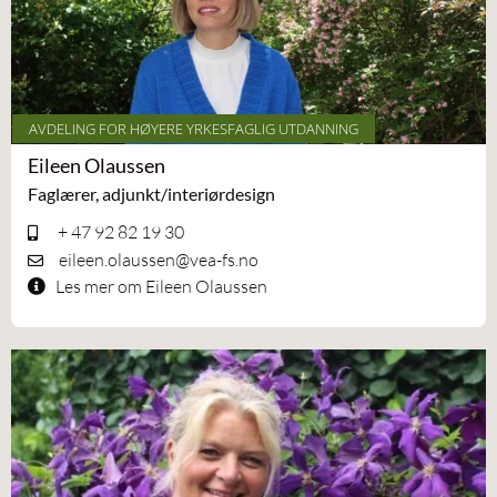
AVDELING FOR HØYERE YRKESFAGLIG UTDANNING
Eileen Olaussen
Faglærer, adjunkt/interiørdesign
+ 47 92 82 19 30
eileen.olaussen@vea-fs.no
Les mer om Eileen Olaussen