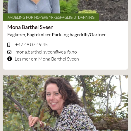
AVDELING FOR HØYERE YRKESFAGLIG UTDANNING
Mona Barthel Sveen
Faglærer, Fagtekniker Park- og hagedrift/Gartner
+47 48 07 49 45
mona.barthel.sveen@vea-fs.no
Les mer om Mona Barthel Sveen