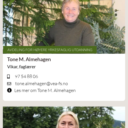
AVDELING FOR HØYERE YRKESFAGLIG UTDANNING
Tone M. Almehagen
Vikar, faglærer
97 54 88 06
tone.almehagen@vea-fs.no
Les mer om Tone M. Almehagen