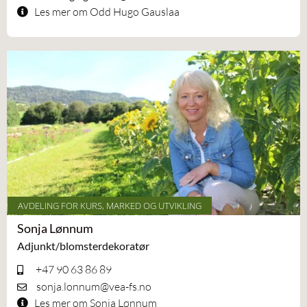
Les mer om Odd Hugo Gauslaa
AVDELING FOR KURS, MARKED OG UTVIKLING
Sonja Lønnum
Adjunkt/blomsterdekoratør
+47 90 63 86 89
sonja.lonnum@vea-fs.no
Les mer om Sonja Lønnum