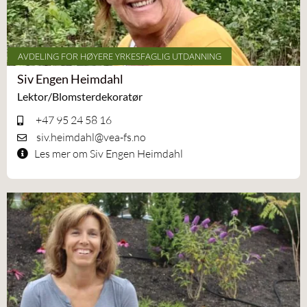
AVDELING FOR HØYERE YRKESFAGLIG UTDANNING
Siv Engen Heimdahl
Lektor/Blomsterdekoratør
+47 95 24 58 16
siv.heimdahl@vea-fs.no
Les mer om Siv Engen Heimdahl