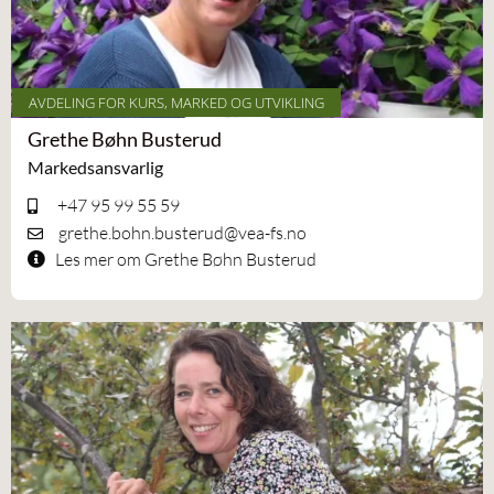
AVDELING FOR KURS, MARKED OG UTVIKLING
Grethe Bøhn Busterud
Markedsansvarlig
+47 95 99 55 59
grethe.bohn.busterud@vea-fs.no
Les mer om Grethe Bøhn Busterud