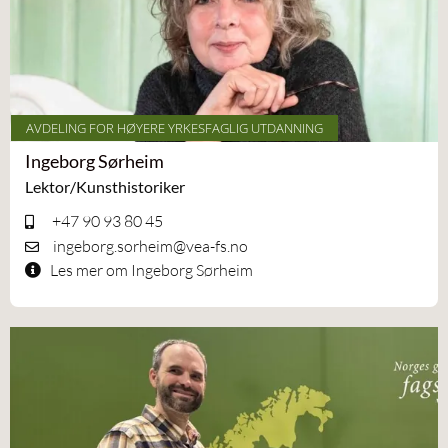
AVDELING FOR HØYERE YRKESFAGLIG UTDANNING
Ingeborg Sørheim
Lektor/Kunsthistoriker
+47 90 93 80 45
ingeborg.sorheim@vea-fs.no
Les mer om Ingeborg Sørheim