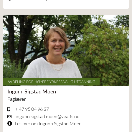
AVDELING FOR HØYERE YRKESFAGLIG UTDANNING
Ingunn Sigstad Moen
Faglærer
+ 47 95 04 96 37
ingunn.sigstad.moen@vea-fs.no
Les mer om Ingunn Sigstad Moen