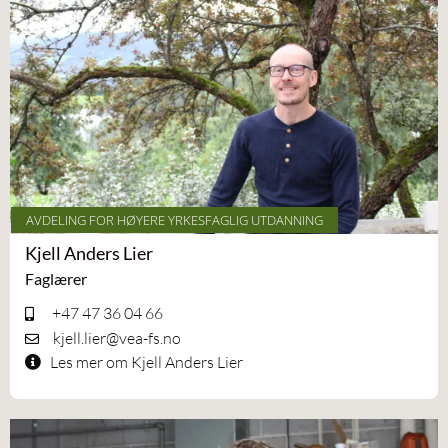
AVDELING FOR HØYERE YRKESFAGLIG UTDANNING
Kjell Anders Lier
Faglærer
+47 47 36 04 66
kjell.lier@vea-fs.no
Les mer om Kjell Anders Lier