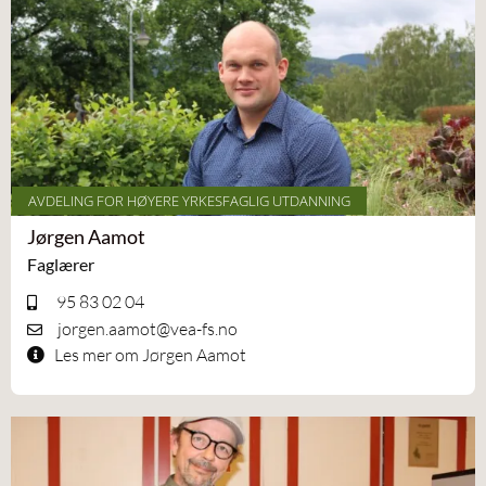
AVDELING FOR HØYERE YRKESFAGLIG UTDANNING
Jørgen Aamot
Faglærer
95 83 02 04
jorgen.aamot@vea-fs.no
Les mer om Jørgen Aamot