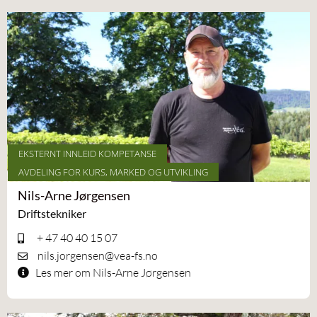
EKSTERNT INNLEID KOMPETANSE
AVDELING FOR KURS, MARKED OG UTVIKLING
Nils-Arne Jørgensen
Driftstekniker
+ 47 40 40 15 07
nils.jorgensen@vea-fs.no
Les mer om Nils-Arne Jørgensen