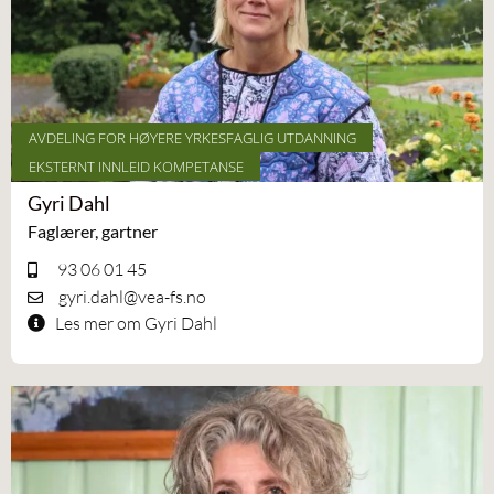
AVDELING FOR HØYERE YRKESFAGLIG UTDANNING
EKSTERNT INNLEID KOMPETANSE
Gyri Dahl
Faglærer, gartner
93 06 01 45
gyri.dahl@vea-fs.no
Les mer om Gyri Dahl