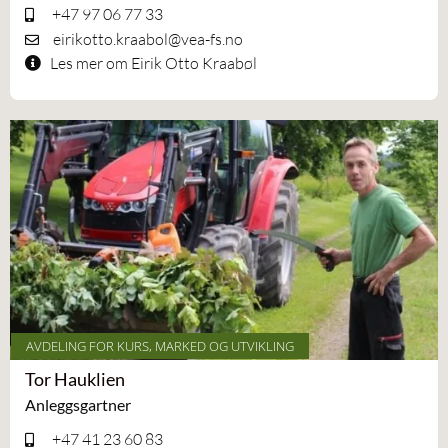
+47 97 06 77 33
eirikotto.kraabol@vea-fs.no
Les mer om Eirik Otto Kraabøl
AVDELING FOR KURS, MARKED OG UTVIKLING
Tor Hauklien
Anleggsgartner
+47 41 23 60 83