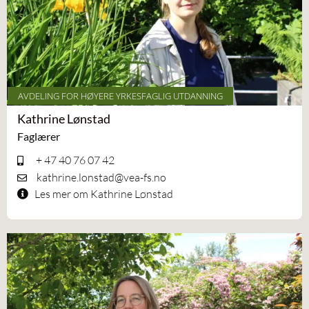
AVDELING FOR HØYERE YRKESFAGLIG UTDANNING
Kathrine Lønstad
Faglærer
+ 47 40 76 07 42
kathrine.lonstad@vea-fs.no
Les mer om Kathrine Lønstad