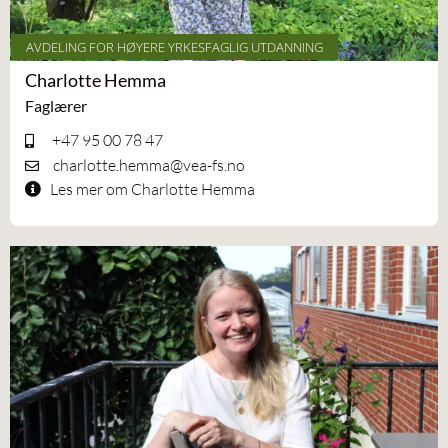
AVDELING FOR HØYERE YRKESFAGLIG UTDANNING
Charlotte Hemma
Faglærer
+47 95 00 78 47
charlotte.hemma@vea-fs.no
Les mer om Charlotte Hemma