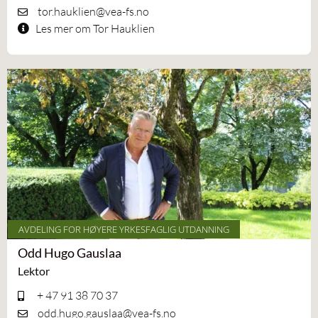
tor.hauklien@vea-fs.no
Les mer om Tor Hauklien
AVDELING FOR HØYERE YRKESFAGLIG UTDANNING
Odd Hugo Gauslaa
Lektor
+ 47 91 38 70 37
odd.hugo.gauslaa@vea-fs.no