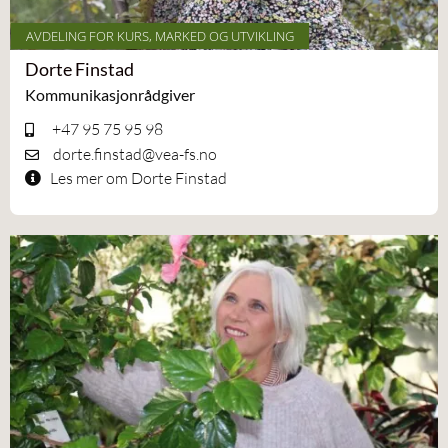
AVDELING FOR KURS, MARKED OG UTVIKLING
Dorte Finstad
Kommunikasjonrådgiver
+47 95 75 95 98
dorte.finstad@vea-fs.no
Les mer om Dorte Finstad