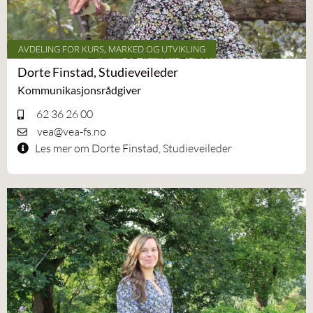
AVDELING FOR KURS, MARKED OG UTVIKLING
Dorte Finstad, Studieveileder
Kommunikasjonsrådgiver
62 36 26 00
vea@vea-fs.no
Les mer om Dorte Finstad, Studieveileder