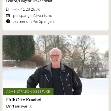
Lektor/Hagebrukskandidat
+47 41 28 28 76
per.spangen@vea-fs.no
Les mer om Per Spangen
ADMINISTRASJON OG SERVICE
Eirik Otto Kraabøl
Driftsansvarlig