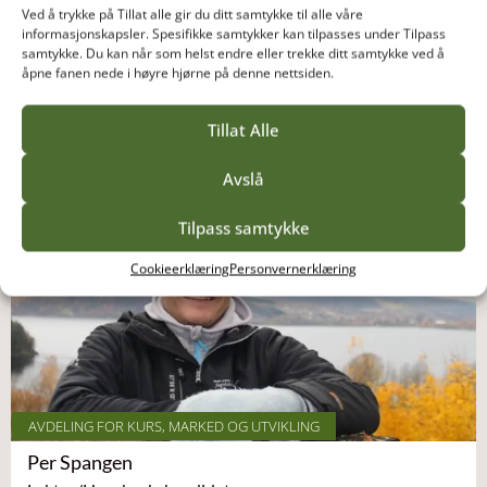
Ved å trykke på Tillat alle gir du ditt samtykke til alle våre
IT- og regnskapsansvarlig
informasjonskapsler. Spesifikke samtykker kan tilpasses under Tilpass
samtykke. Du kan når som helst endre eller trekke ditt samtykke ved å
+47 90 23 95 73
åpne fanen nede i høyre hjørne på denne nettsiden.
edmond.kasapi@vea-fs.no
Les mer om Edmond Kasapi
Tillat Alle
Avslå
Tilpass samtykke
Cookieerklæring
Personvernerklæring
AVDELING FOR KURS, MARKED OG UTVIKLING
Per Spangen