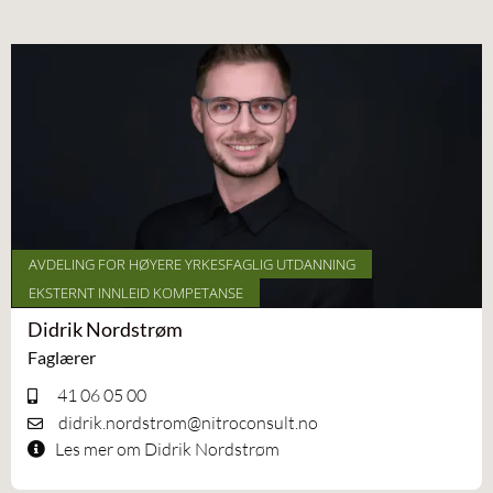
AVDELING FOR HØYERE YRKESFAGLIG UTDANNING
EKSTERNT INNLEID KOMPETANSE
Didrik Nordstrøm
Faglærer
41 06 05 00
didrik.nordstrom@nitroconsult.no
Les mer om Didrik Nordstrøm