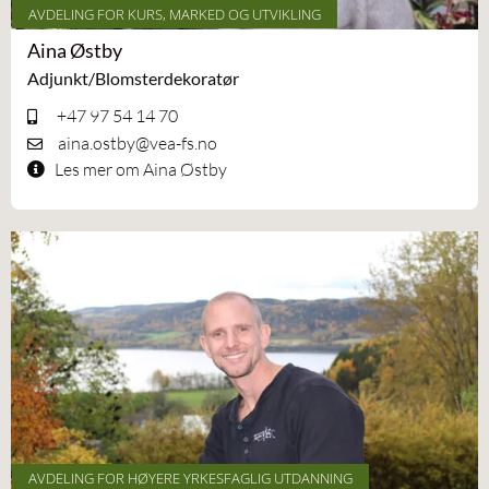
AVDELING FOR KURS, MARKED OG UTVIKLING
Aina Østby
Adjunkt/Blomsterdekoratør
+47 97 54 14 70
aina.ostby@vea-fs.no
Les mer om Aina Østby
AVDELING FOR HØYERE YRKESFAGLIG UTDANNING