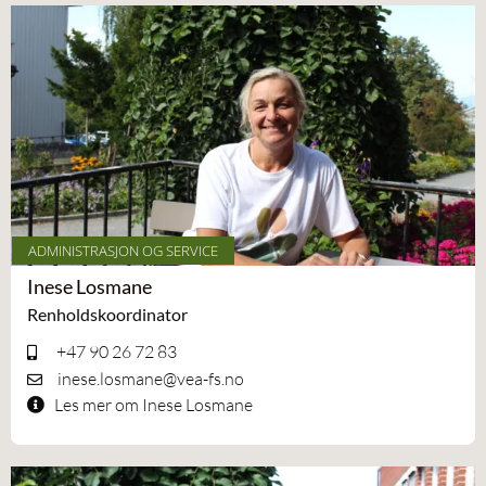
ADMINISTRASJON OG SERVICE
Inese Losmane
Renholdskoordinator
+47 90 26 72 83
inese.losmane@vea-fs.no
Les mer om Inese Losmane