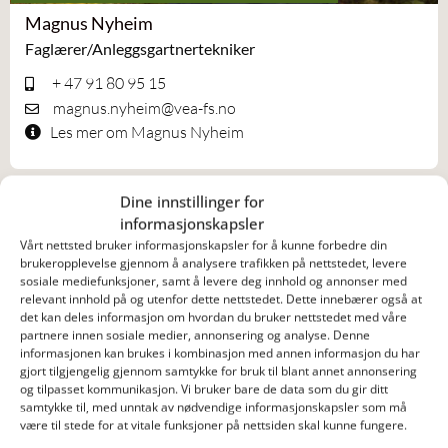
Magnus Nyheim
Faglærer/Anleggsgartnertekniker
+ 47 91 80 95 15
magnus.nyheim@vea-fs.no
Les mer om Magnus Nyheim
Dine innstillinger for
informasjonskapsler
Vårt nettsted bruker informasjonskapsler for å kunne forbedre din
brukeropplevelse gjennom å analysere trafikken på nettstedet, levere
sosiale mediefunksjoner, samt å levere deg innhold og annonser med
relevant innhold på og utenfor dette nettstedet. Dette innebærer også at
det kan deles informasjon om hvordan du bruker nettstedet med våre
partnere innen sosiale medier, annonsering og analyse. Denne
informasjonen kan brukes i kombinasjon med annen informasjon du har
gjort tilgjengelig gjennom samtykke for bruk til blant annet annonsering
og tilpasset kommunikasjon. Vi bruker bare de data som du gir ditt
samtykke til, med unntak av nødvendige informasjonskapsler som må
ADMINISTRASJON OG SERVICE
være til stede for at vitale funksjoner på nettsiden skal kunne fungere.
Edmond Kasapi