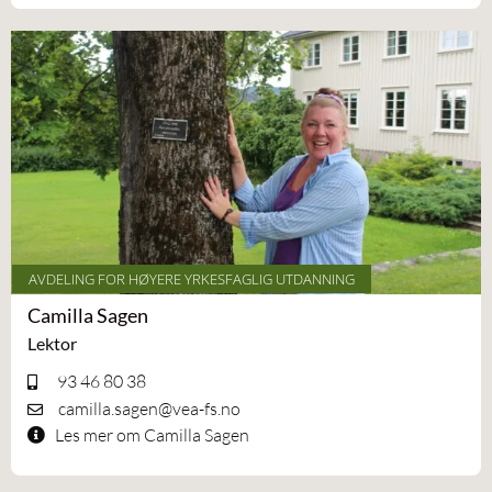
AVDELING FOR HØYERE YRKESFAGLIG UTDANNING
Camilla Sagen
Lektor
93 46 80 38
camilla.sagen@vea-fs.no
Les mer om Camilla Sagen