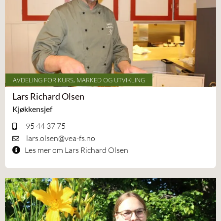
AVDELING FOR KURS, MARKED OG UTVIKLING
Lars Richard Olsen
Kjøkkensjef
95 44 37 75
lars.olsen@vea-fs.no
Les mer om Lars Richard Olsen