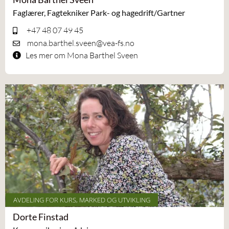
Faglærer, Fagtekniker Park- og hagedrift/Gartner
+47 48 07 49 45
mona.barthel.sveen@vea-fs.no
Les mer om Mona Barthel Sveen
AVDELING FOR KURS, MARKED OG UTVIKLING
Dorte Finstad