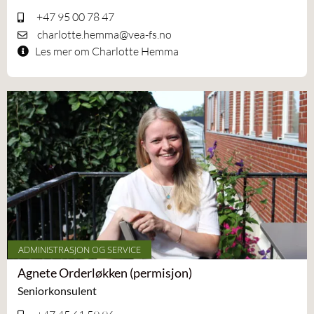
+47 95 00 78 47
charlotte.hemma@vea-fs.no
Les mer om Charlotte Hemma
ADMINISTRASJON OG SERVICE
Agnete Orderløkken (permisjon)
Seniorkonsulent