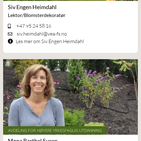
Siv Engen Heimdahl
Lektor/Blomsterdekoratør
+47 95 24 58 16
siv.heimdahl@vea-fs.no
Les mer om Siv Engen Heimdahl
AVDELING FOR HØYERE YRKESFAGLIG UTDANNING
Mona Barthel Sveen