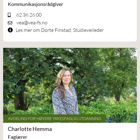
Kommunikasjonsrådgiver
62 36 26 00
vea@vea-fs.no
Les mer om Dorte Finstad, Studieveileder
AVDELING FOR HØYERE YRKESFAGLIG UTDANNING
Charlotte Hemma
Faglærer