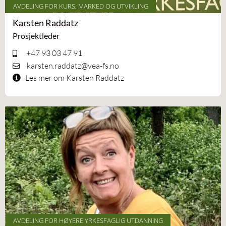
AVDELING FOR KURS, MARKED OG UTVIKLING
Karsten Raddatz
Prosjektleder
+47 93 03 47 91
karsten.raddatz@vea-fs.no
Les mer om Karsten Raddatz
AVDELING FOR HØYERE YRKESFAGLIG UTDANNING