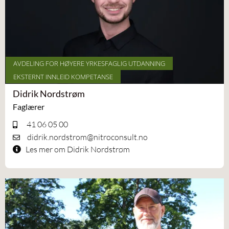
AVDELING FOR HØYERE YRKESFAGLIG UTDANNING
EKSTERNT INNLEID KOMPETANSE
Didrik Nordstrøm
Faglærer
41 06 05 00
didrik.nordstrom@nitroconsult.no
Les mer om Didrik Nordstrøm