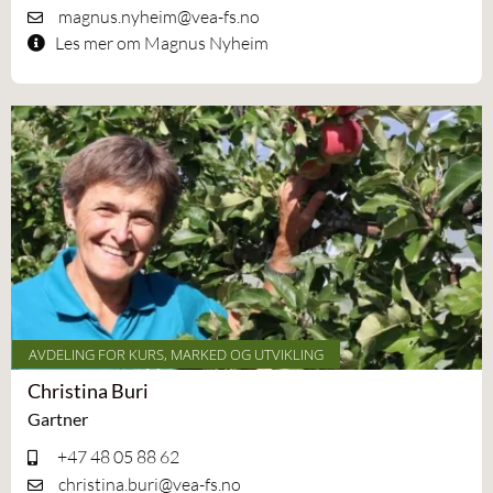
magnus.nyheim@vea-fs.no
Les mer om Magnus Nyheim
AVDELING FOR KURS, MARKED OG UTVIKLING
Christina Buri
Gartner
+47 48 05 88 62
christina.buri@vea-fs.no