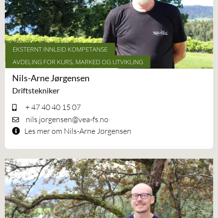
EKSTERNT INNLEID KOMPETANSE
AVDELING FOR KURS, MARKED OG UTVIKLING
Nils-Arne Jørgensen
Driftstekniker
+ 47 40 40 15 07
nils.jorgensen@vea-fs.no
Les mer om Nils-Arne Jørgensen