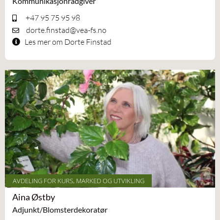
Kommunikasjonrådgiver
+47 95 75 95 98
dorte.finstad@vea-fs.no
Les mer om Dorte Finstad
AVDELING FOR KURS, MARKED OG UTVIKLING
Aina Østby
Adjunkt/Blomsterdekoratør