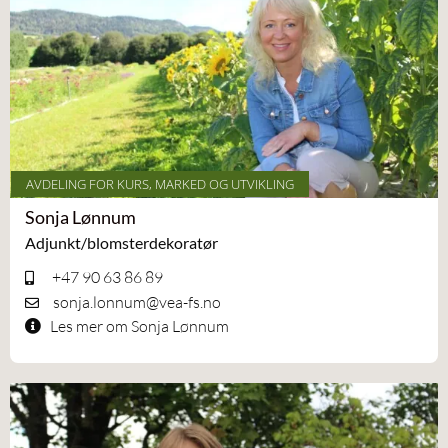
AVDELING FOR KURS, MARKED OG UTVIKLING
Sonja Lønnum
Adjunkt/blomsterdekoratør
+47 90 63 86 89
sonja.lonnum@vea-fs.no
Les mer om Sonja Lønnum