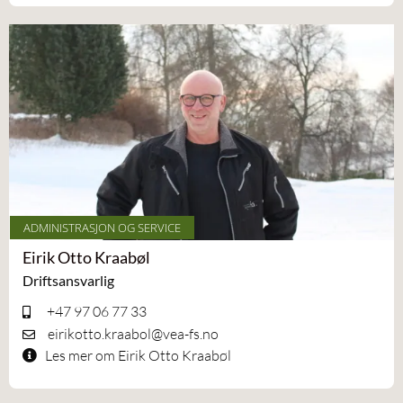
ADMINISTRASJON OG SERVICE
Eirik Otto Kraabøl
Driftsansvarlig
+47 97 06 77 33
eirikotto.kraabol@vea-fs.no
Les mer om Eirik Otto Kraabøl