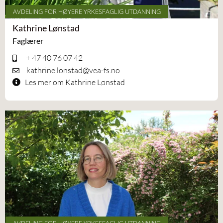
AVDELING FOR HØYERE YRKESFAGLIG UTDANNING
Kathrine Lønstad
Faglærer
+ 47 40 76 07 42
kathrine.lonstad@vea-fs.no
Les mer om Kathrine Lønstad