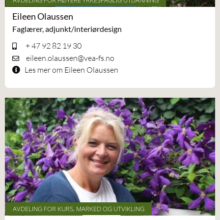
AVDELING FOR HØYERE YRKESFAGLIG UTDANNING
Eileen Olaussen
Faglærer, adjunkt/interiørdesign
+ 47 92 82 19 30
eileen.olaussen@vea-fs.no
Les mer om Eileen Olaussen
AVDELING FOR KURS, MARKED OG UTVIKLING