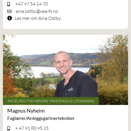
+47 97 54 14 70
aina.ostby@vea-fs.no
Les mer om Aina Østby
AVDELING FOR HØYERE YRKESFAGLIG UTDANNING
Magnus Nyheim
Faglærer/Anleggsgartnertekniker
+ 47 91 80 95 15