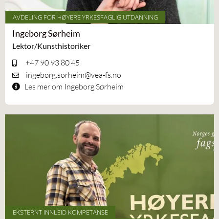
AVDELING FOR HØYERE YRKESFAGLIG UTDANNING
Ingeborg Sørheim
Lektor/Kunsthistoriker
+47 90 93 80 45
ingeborg.sorheim@vea-fs.no
Les mer om Ingeborg Sørheim
EKSTERNT INNLEID KOMPETANSE