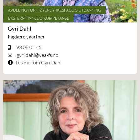
AVDELING FOR HØYERE YRKESFAGLIG UTDANNING
EKSTERNT INNLEID KOMPETANSE
Gyri Dahl
Faglærer, gartner
93 06 01 45
gyri.dahl@vea-fs.no
Les mer om Gyri Dahl