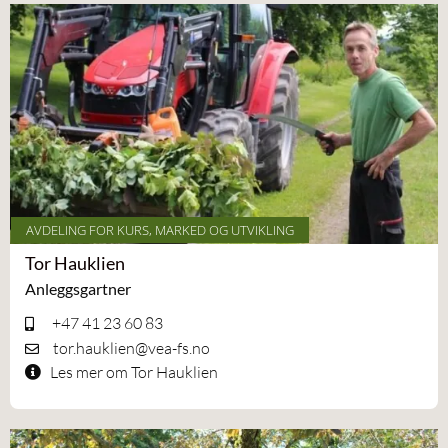
AVDELING FOR KURS, MARKED OG UTVIKLING
Tor Hauklien
Anleggsgartner
+47 41 23 60 83
tor.hauklien@vea-fs.no
Les mer om Tor Hauklien