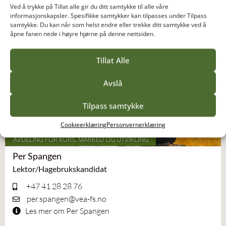
Ved å trykke på Tillat alle gir du ditt samtykke til alle våre
informasjonskapsler. Spesifikke samtykker kan tilpasses under Tilpass
samtykke. Du kan når som helst endre eller trekke ditt samtykke ved å
åpne fanen nede i høyre hjørne på denne nettsiden.
Tillat Alle
Avslå
Tilpass samtykke
Cookieerklæring
Personvernerklæring
AVDELING FOR KURS, MARKED OG UTVIKLING
Per Spangen
Lektor/Hagebrukskandidat
+47 41 28 28 76
per.spangen@vea-fs.no
Les mer om Per Spangen