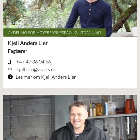
AVDELING FOR HØYERE YRKESFAGLIG UTDANNING
Kjell Anders Lier
Faglærer
+47 47 36 04 66
kjell.lier@vea-fs.no
Les mer om Kjell Anders Lier