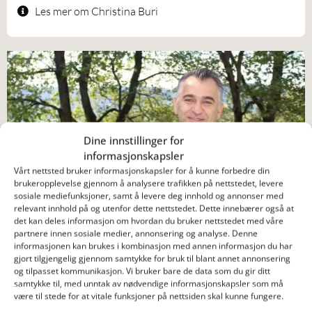
Les mer om Christina Buri
Dine innstillinger for
informasjonskapsler
Vårt nettsted bruker informasjonskapsler for å kunne forbedre din
brukeropplevelse gjennom å analysere trafikken på nettstedet, levere
sosiale mediefunksjoner, samt å levere deg innhold og annonser med
ADMINISTRASJON OG SERVICE
relevant innhold på og utenfor dette nettstedet. Dette innebærer også at
det kan deles informasjon om hvordan du bruker nettstedet med våre
Edmond Kasapi
partnere innen sosiale medier, annonsering og analyse. Denne
informasjonen kan brukes i kombinasjon med annen informasjon du har
IT- og regnskapsansvarlig
gjort tilgjengelig gjennom samtykke for bruk til blant annet annonsering
og tilpasset kommunikasjon. Vi bruker bare de data som du gir ditt
+47 90 23 95 73
samtykke til, med unntak av nødvendige informasjonskapsler som må
edmond.kasapi@vea-fs.no
være til stede for at vitale funksjoner på nettsiden skal kunne fungere.
Les mer om Edmond Kasapi