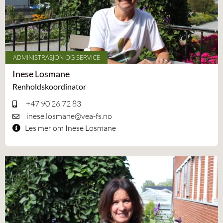
ADMINISTRASJON OG SERVICE
Inese Losmane
Renholdskoordinator
+47 90 26 72 83
inese.losmane@vea-fs.no
Les mer om Inese Losmane