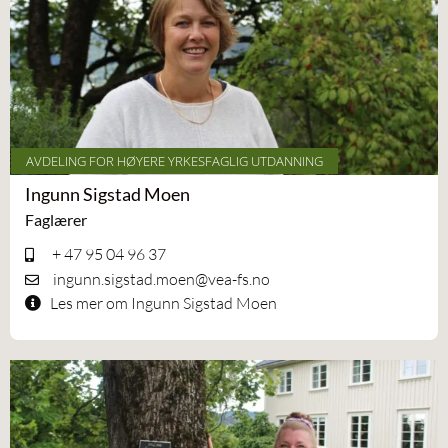
AVDELING FOR HØYERE YRKESFAGLIG UTDANNING
Ingunn Sigstad Moen
Faglærer
+ 47 95 04 96 37
ingunn.sigstad.moen@vea-fs.no
Les mer om Ingunn Sigstad Moen