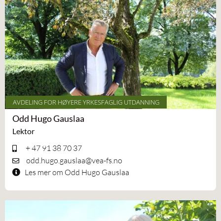
AVDELING FOR HØYERE YRKESFAGLIG UTDANNING
Odd Hugo Gauslaa
Lektor
+ 47 91 38 70 37
odd.hugo.gauslaa@vea-fs.no
Les mer om Odd Hugo Gauslaa