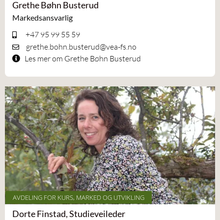
Grethe Bøhn Busterud
Markedsansvarlig
+47 95 99 55 59
grethe.bohn.busterud@vea-fs.no
Les mer om Grethe Bøhn Busterud
AVDELING FOR KURS, MARKED OG UTVIKLING
Dorte Finstad, Studieveileder