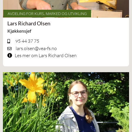
AVDELING FOR KURS, MARKED OG UTVIKLING
Lars Richard Olsen
Kjøkkensjef
95 44 37 75
lars.olsen@vea-fs.no
Les mer om Lars Richard Olsen