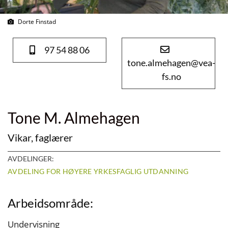
Dorte Finstad
97 54 88 06
tone.almehagen@vea-
fs.no
Tone M. Almehagen
Vikar, faglærer
AVDELINGER:
AVDELING FOR HØYERE YRKESFAGLIG UTDANNING
Arbeidsområde:
Undervisning