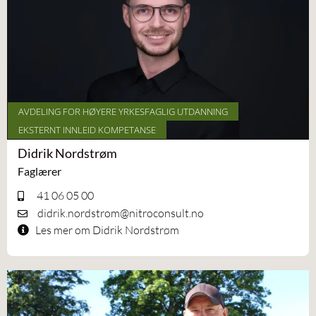
AVDELING FOR HØYERE YRKESFAGLIG UTDANNING
EKSTERNT INNLEID KOMPETANSE
Didrik Nordstrøm
Faglærer
41 06 05 00
didrik.nordstrom@nitroconsult.no
Les mer om Didrik Nordstrøm