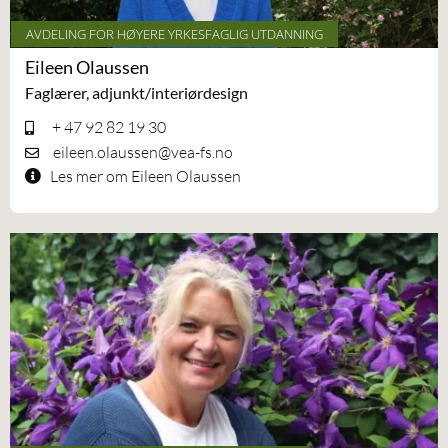
AVDELING FOR HØYERE YRKESFAGLIG UTDANNING
Eileen Olaussen
Faglærer, adjunkt/interiørdesign
+ 47 92 82 19 30
eileen.olaussen@vea-fs.no
Les mer om Eileen Olaussen