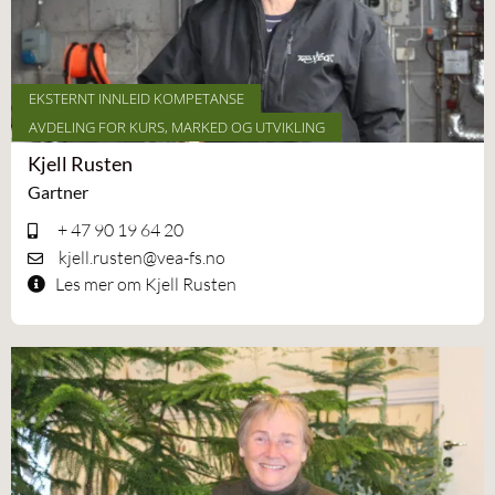
EKSTERNT INNLEID KOMPETANSE
AVDELING FOR KURS, MARKED OG UTVIKLING
Kjell Rusten
Gartner
+ 47 90 19 64 20
kjell.rusten@vea-fs.no
Les mer om Kjell Rusten