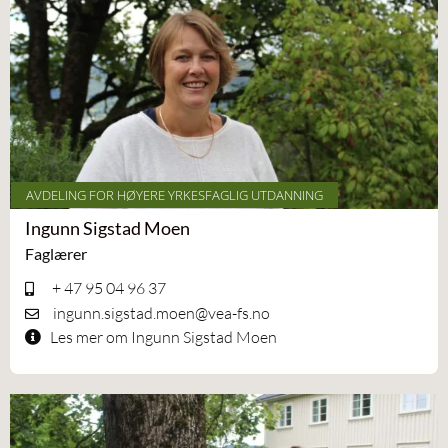
AVDELING FOR HØYERE YRKESFAGLIG UTDANNING
Ingunn Sigstad Moen
Faglærer
+ 47 95 04 96 37
ingunn.sigstad.moen@vea-fs.no
Les mer om Ingunn Sigstad Moen