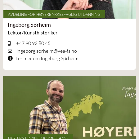
AVDELING FOR HØYERE YRKESFAGLIG UTDANNING
Ingeborg Sørheim
Lektor/Kunsthistoriker
+47 90 93 80 45
ingeborg.sorheim@vea-fs.no
Les mer om Ingeborg Sørheim
EKSTERNT INNLEID KOMPETANSE