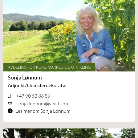
AVDELING FOR KURS, MARKED OG UTVIKLING
Sonja Lønnum
Adjunkt/blomsterdekoratør
+47 90 63 86 89
sonja.lonnum@vea-fs.no
Les mer om Sonja Lønnum