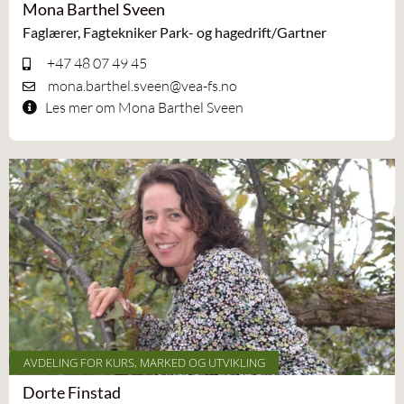
Mona Barthel Sveen
Faglærer, Fagtekniker Park- og hagedrift/Gartner
+47 48 07 49 45
mona.barthel.sveen@vea-fs.no
Les mer om Mona Barthel Sveen
AVDELING FOR KURS, MARKED OG UTVIKLING
Dorte Finstad