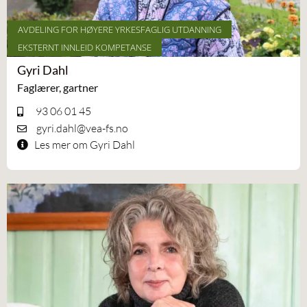
AVDELING FOR HØYERE YRKESFAGLIG UTDANNING
EKSTERNT INNLEID KOMPETANSE
Gyri Dahl
Faglærer, gartner
93 06 01 45
gyri.dahl@vea-fs.no
Les mer om Gyri Dahl