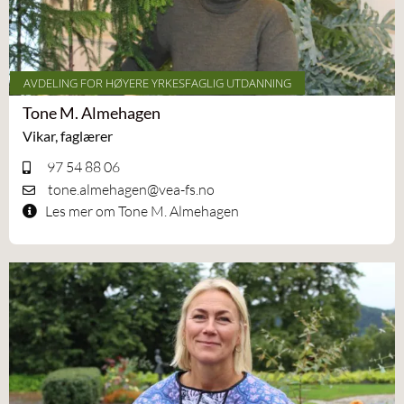
AVDELING FOR HØYERE YRKESFAGLIG UTDANNING
Tone M. Almehagen
Vikar, faglærer
97 54 88 06
tone.almehagen@vea-fs.no
Les mer om Tone M. Almehagen