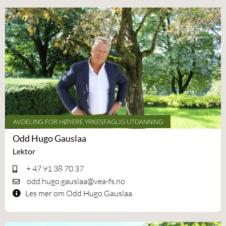
AVDELING FOR HØYERE YRKESFAGLIG UTDANNING
Odd Hugo Gauslaa
Lektor
+ 47 91 38 70 37
odd.hugo.gauslaa@vea-fs.no
Les mer om Odd Hugo Gauslaa