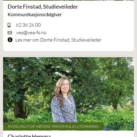
Dorte Finstad, Studieveileder
Kommunikasjonsrådgiver
62 36 26 00
vea@vea-fs.no
Les mer om Dorte Finstad, Studieveileder
AVDELING FOR HØYERE YRKESFAGLIG UTDANNING
Charlotte Hemma