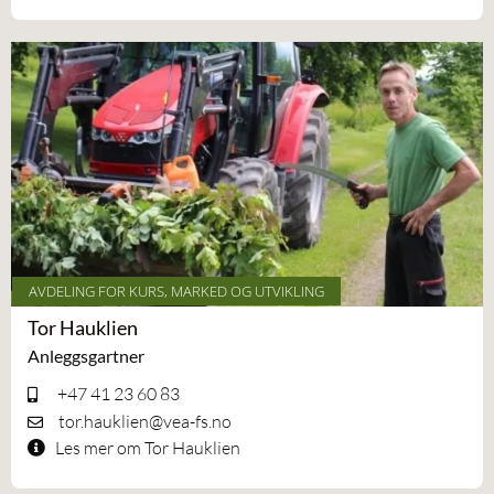
AVDELING FOR KURS, MARKED OG UTVIKLING
Tor Hauklien
Anleggsgartner
+47 41 23 60 83
tor.hauklien@vea-fs.no
Les mer om Tor Hauklien