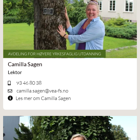
AVDELING FOR HØYERE YRKESFAGLIG UTDANNING
Camilla Sagen
Lektor
93 46 80 38
camilla.sagen@vea-fs.no
Les mer om Camilla Sagen