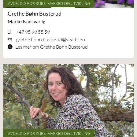
AVDELING FOR KURS, MARKED OG UTVIKLING
Grethe Bøhn Busterud
Markedsansvarlig
+47 95 99 55 59
grethe.bohn.busterud@vea-fs.no
Les mer om Grethe Bøhn Busterud
AVDELING FOR KURS, MARKED OG UTVIKLING