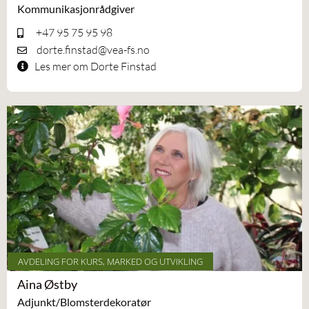
Kommunikasjonrådgiver
+47 95 75 95 98
dorte.finstad@vea-fs.no
Les mer om Dorte Finstad
AVDELING FOR KURS, MARKED OG UTVIKLING
Aina Østby
Adjunkt/Blomsterdekoratør