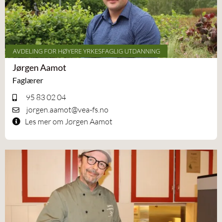
AVDELING FOR HØYERE YRKESFAGLIG UTDANNING
Jørgen Aamot
Faglærer
95 83 02 04
jorgen.aamot@vea-fs.no
Les mer om Jørgen Aamot