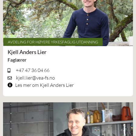
AVDELING FOR HØYERE YRKESFAGLIG UTDANNING
Kjell Anders Lier
Faglærer
+47 47 36 04 66
kjell.lier@vea-fs.no
Les mer om Kjell Anders Lier