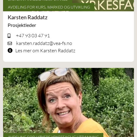
AVDELING FOR KURS, MARKED OG UTVIKLING
Karsten Raddatz
Prosjektleder
+47 93 03 47 91
karsten.raddatz@vea-fs.no
Les mer om Karsten Raddatz