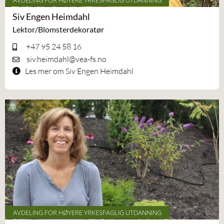
AVDELING FOR HØYERE YRKESFAGLIG UTDANNING
Siv Engen Heimdahl
Lektor/Blomsterdekoratør
+47 95 24 58 16
siv.heimdahl@vea-fs.no
Les mer om Siv Engen Heimdahl
AVDELING FOR HØYERE YRKESFAGLIG UTDANNING