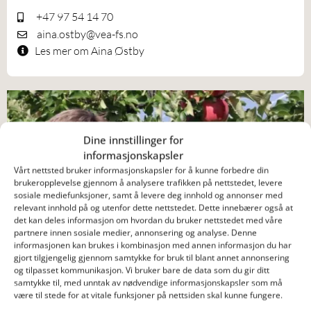
+47 97 54 14 70
aina.ostby@vea-fs.no
Les mer om Aina Østby
Dine innstillinger for
informasjonskapsler
Vårt nettsted bruker informasjonskapsler for å kunne forbedre din
brukeropplevelse gjennom å analysere trafikken på nettstedet, levere
sosiale mediefunksjoner, samt å levere deg innhold og annonser med
relevant innhold på og utenfor dette nettstedet. Dette innebærer også at
det kan deles informasjon om hvordan du bruker nettstedet med våre
partnere innen sosiale medier, annonsering og analyse. Denne
informasjonen kan brukes i kombinasjon med annen informasjon du har
AVDELING FOR KURS, MARKED OG UTVIKLING
gjort tilgjengelig gjennom samtykke for bruk til blant annet annonsering
Christina Buri
og tilpasset kommunikasjon. Vi bruker bare de data som du gir ditt
samtykke til, med unntak av nødvendige informasjonskapsler som må
Gartner
være til stede for at vitale funksjoner på nettsiden skal kunne fungere.