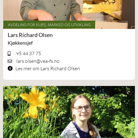
AVDELING FOR KURS, MARKED OG UTVIKLING
Lars Richard Olsen
Kjøkkensjef
95 44 37 75
lars.olsen@vea-fs.no
Les mer om Lars Richard Olsen