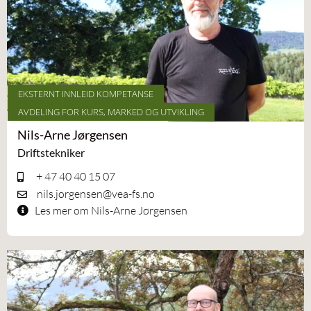
EKSTERNT INNLEID KOMPETANSE
AVDELING FOR KURS, MARKED OG UTVIKLING
Nils-Arne Jørgensen
Driftstekniker
+ 47 40 40 15 07
nils.jorgensen@vea-fs.no
Les mer om Nils-Arne Jørgensen