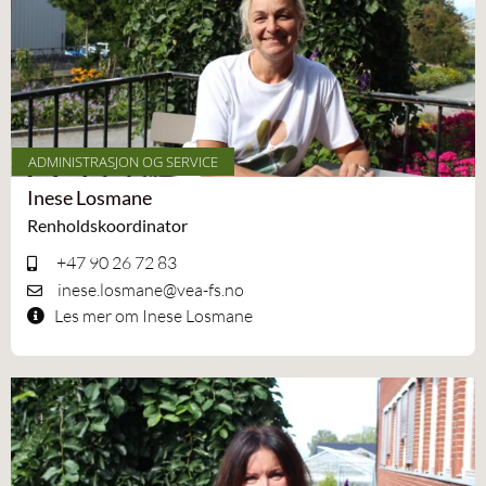
ADMINISTRASJON OG SERVICE
Inese Losmane
Renholdskoordinator
+47 90 26 72 83
inese.losmane@vea-fs.no
Les mer om Inese Losmane