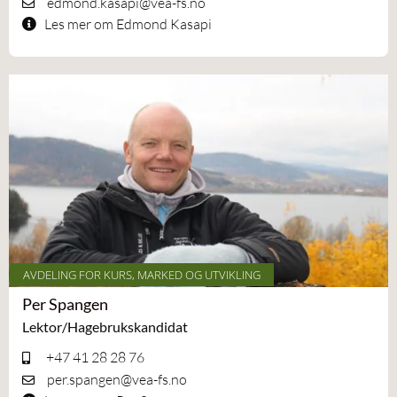
edmond.kasapi@vea-fs.no
Les mer om Edmond Kasapi
AVDELING FOR KURS, MARKED OG UTVIKLING
Per Spangen
Lektor/Hagebrukskandidat
+47 41 28 28 76
per.spangen@vea-fs.no