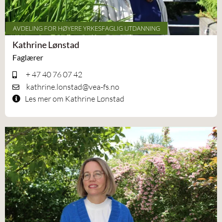
AVDELING FOR HØYERE YRKESFAGLIG UTDANNING
Kathrine Lønstad
Faglærer
+ 47 40 76 07 42
kathrine.lonstad@vea-fs.no
Les mer om Kathrine Lønstad