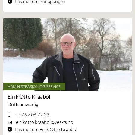
Les mer om Per Spangen
ADMINISTRASJON OG SERVICE
Eirik Otto Kraabøl
Driftsansvarlig
+47 97 06 77 33
eirikotto.kraabol@vea-fs.no
Les mer om Eirik Otto Kraabøl